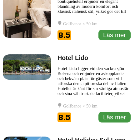
boutiquehotell erbjuder en elegant
blandning av modern komfort och
klassisk italiensk stil, vilket gör det till
en idealisk plats för både avkoppling och
inspiration. Hotellet är känt för sin
Golfbanor < 50 km
intima atmosfär och personliga service,
vilket ger gästerna en personlig och
8.5
Läs mer
minnesvärd upplevelse. Rummen
... Läs
mer
Hotel Lido
Hotel Lido ligger vid den vackra sjön
Bolsena och erbjuder en avkopplande
och bekväm plats för gäster som vill
utforska denna pittoreska del av Italien.
Hotellet är känt för sin vänliga atmosfär
och sina välutrustade faciliteter, vilket
gör det till ett utmärkt val för både
semesterfirare och affärsresenärer. På
Golfbanor < 50 km
Hotel Lido kan gästerna njuta av en
mängd olika bekvämligheter, inklusive
8.5
Läs mer
en inbjudande
... Läs mer