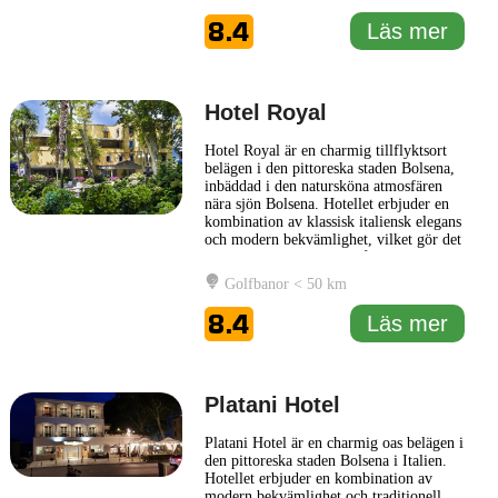
serverar läckra lokala rätter, vilket ger
gästerna möjlighet att njuta av det
8.4
Läs mer
italienska kökets
... Läs mer
Hotel Royal
Hotel Royal är en charmig tillflyktsort
belägen i den pittoreska staden Bolsena,
inbäddad i den natursköna atmosfären
nära sjön Bolsena. Hotellet erbjuder en
kombination av klassisk italiensk elegans
och modern bekvämlighet, vilket gör det
till en idealisk plats för både
semesterfirare och affärsresenärer.
Golfbanor < 50 km
Rummen på Hotel Royal är inrett med
omsorg och har alla nödvändiga
8.4
Läs mer
faciliteter för en avkopplande
... Läs mer
Platani Hotel
Platani Hotel är en charmig oas belägen i
den pittoreska staden Bolsena i Italien.
Hotellet erbjuder en kombination av
modern bekvämlighet och traditionell