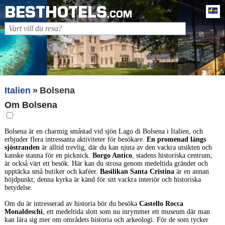
BESTHOTELS
Sv
.COM
Italien
Bolsena
Om Bolsena
Bolsena är en charmig småstad vid sjön Lago di Bolsena i Italien, och
erbjuder flera intressanta aktiviteter för besökare.
En promenad längs
sjöstranden
är alltid trevlig, där du kan njuta av den vackra utsikten och
kanske stanna för en picknick.
Borgo Antico
, stadens historiska centrum,
är också värt ett besök. Här kan du strosa genom medeltida gränder och
upptäcka små butiker och kaféer.
Basilikan Santa Cristina
är en annan
höjdpunkt; denna kyrka är känd för sitt vackra interiör och historiska
betydelse.
Om du är intresserad av historia bör du besöka
Castello Rocca
Monaldeschi
, ett medeltida slott som nu inrymmer ett museum där man
kan lära sig mer om områdets historia och arkeologi. För de som tycker