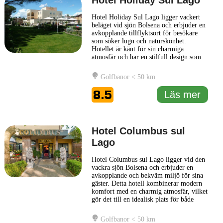
Hotel Holiday Sul Lago
Hotel Holiday Sul Lago ligger vackert
beläget vid sjön Bolsena och erbjuder en
avkopplande tillflyktsort för besökare
som söker lugn och naturskönhet.
Hotellet är känt för sin charmiga
atmosfär och har en stilfull design som
harmoniserar med den omgivande
naturen. Gästerna kan njuta av den
Golfbanor < 50 km
fantastiska utsikten över sjön och de
gröna omgivningarna från hotellets
8.5
Läs mer
bekväma rum, som är varsamt inredda
för
... Läs mer
Hotel Columbus sul
Lago
Hotel Columbus sul Lago ligger vid den
vackra sjön Bolsena och erbjuder en
avkopplande och bekväm miljö för sina
gäster. Detta hotell kombinerar modern
komfort med en charmig atmosfär, vilket
gör det till en idealisk plats för både
semesterfirare och affärsresenärer.
Hotellet har en varierad restaurang som
Golfbanor < 50 km