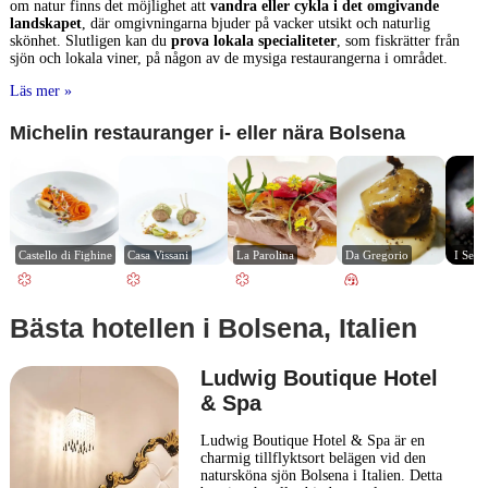
om natur finns det möjlighet att
vandra eller cykla i det omgivande
landskapet
, där omgivningarna bjuder på vacker utsikt och naturlig
skönhet. Slutligen kan du
prova lokala specialiteter
, som fiskrätter från
sjön och lokala viner, på någon av de mysiga restaurangerna i området.
Läs mer »
Michelin restauranger i- eller nära Bolsena
Castello di Fighine
Casa Vissani
La Parolina
Da Gregorio
I Sett
Bästa hotellen i Bolsena, Italien
Ludwig Boutique Hotel
& Spa
Ludwig Boutique Hotel & Spa är en
charmig tillflyktsort belägen vid den
natursköna sjön Bolsena i Italien. Detta