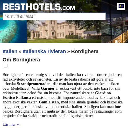
BESTHOTELS
Sv
.COM
Italien
Italienska rivieran
Bordighera
Om Bordighera
Bordighera är en charmig stad vid den italienska rivieran som erbjuder en
rad aktiviteter och sevärdheter. En av de bästa sakerna att göra är att
utforska
Strandpromenaden
, där man kan njuta av den vackra utsikten
över Medelhavet.
Villa Garnier
är också värt ett besök, inte bara för sin
arkitektur utan också för sin historia. För naturälskare är
Giardino
Esotico Pallanca
ett måste, med sitt imponerande utbud av kaktusar och
andra exotiska växter.
Gamla stan
, med sina smala gränder och historiska
byggnader, ger en känsla av det autentiska Italien. Slutligen kan man inte
besöka Bordighera utan att njuta av den lokala maten på restauranger som
erbjuder färska skaldjur och traditionella liguriska rätter.
Läs mer »