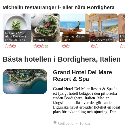
Michelin restauranger i- eller nära Bordighera
Le Louis XV - 
Alain Ducasse à 
Blue Bay Marcel 
L'Aby
l'Hôtel de Paris
Mirazur
Ravin
La Chèvre d'Or
Carlo
Bästa hotellen i Bordighera, Italien
Grand Hotel Del Mare
Resort & Spa
Grand Hotel Del Mare Resort & Spa är
ett lyxigt hotell beläget i den pittoreska
staden Bordighera, Italien. Med en
fängslande utsikt över det glittrande
Liguriska havet erbjuder hotellet en ideal
plats för avkoppling och njutning. Den
eleganta arkitekturen och inbjudande
inredningen skapar en atmosfär av
Golfbanor < 10 km
sofistikerad charm och komfort. Hotellet