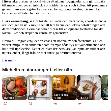
Historiska platser
är också värda att nämna. Byggnader som går tillbaka
till medeltiden ger en inblick i områdets historia och kultur. Att promenera
genom byns smala gator kan vara en behaglig upplevelse, där man får
känslan av att tiden har stått stilla.
Flera evenemang
, såsom lokala festivaler och marknader, anordnas under
året och ger en unik möjlighet att lära känna den lokala befolkningen och
deras traditioner. Dessa händelser bidrar till en djupare förståelse för det
lokala livet och skapar en känsla av gemenskap.
Brallo di Pregola erbjuder en chans att koppla av och återhämta sig i en
vacker miljö, med aktiviteter som främjar både fysiskt välbefinnande och
kulturell upplevelse. Det är en plats där besökare kan njuta av stillhet och
naturskönhet, långt från de mer turistiga destinationerna.
Läs mer »
Michelin restauranger i- eller nära
Enoteca San 
Buscone
Roma
Nicola
Il Fiorile
Prato 