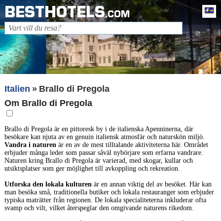
BESTHOTELS
Sv
.COM
Italien
Brallo di Pregola
Om Brallo di Pregola
Brallo di Pregola är en pittoresk by i de italienska Apenninerna, där
besökare kan njuta av en genuin italiensk atmosfär och naturskön miljö.
Vandra i naturen
är en av de mest tilltalande aktiviteterna här. Området
erbjuder många leder som passar såväl nybörjare som erfarna vandrare.
Naturen kring Brallo di Pregola är varierad, med skogar, kullar och
utsiktsplatser som ger möjlighet till avkoppling och rekreation.
Utforska den lokala kulturen
är en annan viktig del av besöket. Här kan
man besöka små, traditionella butiker och lokala restauranger som erbjuder
typiska maträtter från regionen. De lokala specialiteterna inkluderar ofta
svamp och vilt, vilket återspeglar den omgivande naturens rikedom.