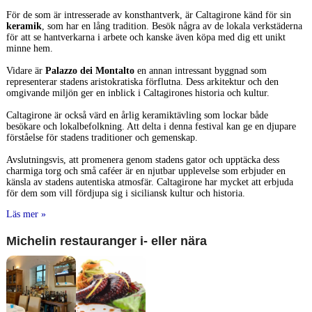
För de som är intresserade av konsthantverk, är Caltagirone känd för sin
keramik
, som har en lång tradition. Besök några av de lokala verkstäderna
för att se hantverkarna i arbete och kanske även köpa med dig ett unikt
minne hem.
Vidare är
Palazzo dei Montalto
en annan intressant byggnad som
representerar stadens aristokratiska förflutna. Dess arkitektur och den
omgivande miljön ger en inblick i Caltagirones historia och kultur.
Caltagirone är också värd en årlig keramiktävling som lockar både
besökare och lokalbefolkning. Att delta i denna festival kan ge en djupare
förståelse för stadens traditioner och gemenskap.
Avslutningsvis, att promenera genom stadens gator och upptäcka dess
charmiga torg och små caféer är en njutbar upplevelse som erbjuder en
känsla av stadens autentiska atmosfär. Caltagirone har mycket att erbjuda
för dem som vill fördjupa sig i siciliansk kultur och historia.
Läs mer »
Michelin restauranger i- eller nära