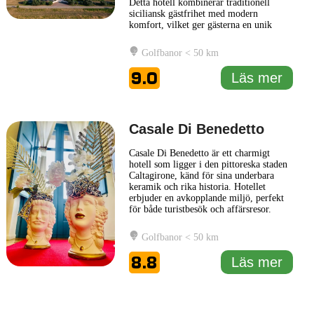
Detta hotell kombinerar traditionell
siciliansk gästfrihet med modern
komfort, vilket ger gästerna en unik
upplevelse av den lokala kulturen. Med
sina vackert inredda rum erbjuder Judeka
Golfbanor < 50 km
Agriresort en lugn och avkopplande
atmosfär, perfekt för dem som söker
9.0
Läs mer
bortom vardagens stress. Resorten
ligger
... Läs mer
Casale Di Benedetto
Casale Di Benedetto är ett charmigt
hotell som ligger i den pittoreska staden
Caltagirone, känd för sina underbara
keramik och rika historia. Hotellet
erbjuder en avkopplande miljö, perfekt
för både turistbesök och affärsresor.
Casale Di Benedetto kombinerar
traditionell siciliansk arkitektur med
Golfbanor < 50 km
moderna bekvämligheter, vilket skapar
en unik atmosfär för sina gäster. Inne på
8.8
Läs mer
hotellet finns olika rumstyper
... Läs mer
1 km
3000 ft
Leaflet
|
© Carto, under CC BY 3.0. Data by
OpenStreetMap, under ODbL