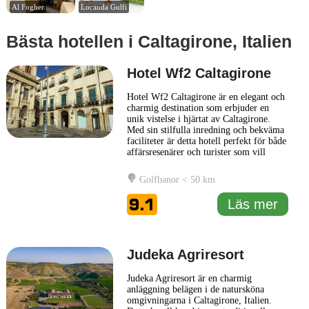
Al Fogher
Locanda Gulfi
Bästa hotellen i Caltagirone, Italien
Hotel Wf2 Caltagirone
Hotel Wf2 Caltagirone är en elegant och
charmig destination som erbjuder en
unik vistelse i hjärtat av Caltagirone.
Med sin stilfulla inredning och bekväma
faciliteter är detta hotell perfekt för både
affärsresenärer och turister som vill
utforska den rika kulturen och historien i
regionen. Hotel Wf2 Caltagirone ligger i
Golfbanor < 50 km
ett område med en fascinerande
blandning av traditionell siciliansk
9.1
Läs mer
arkitektur
... Läs mer
Judeka Agriresort
Judeka Agriresort är en charmig
anläggning belägen i de natursköna
omgivningarna i Caltagirone, Italien.