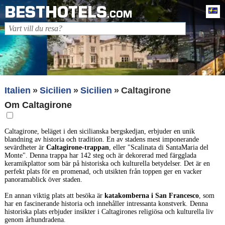
BESTHOTELS
Sv
.COM
Italien
Sicilien
Sicilien
Caltagirone
Om Caltagirone
Caltagirone, beläget i den sicilianska bergskedjan, erbjuder en unik
blandning av historia och tradition. En av stadens mest imponerande
sevärdheter är
Caltagirone-trappan
, eller "Scalinata di SantaMaria del
Monte". Denna trappa har 142 steg och är dekorerad med färgglada
keramikplattor som bär på historiska och kulturella betydelser. Det är en
perfekt plats för en promenad, och utsikten från toppen ger en vacker
panoramablick över staden.
En annan viktig plats att besöka är
katakomberna i San Francesco
, som
har en fascinerande historia och innehåller intressanta konstverk. Denna
historiska plats erbjuder insikter i Caltagirones religiösa och kulturella liv
genom århundradena.