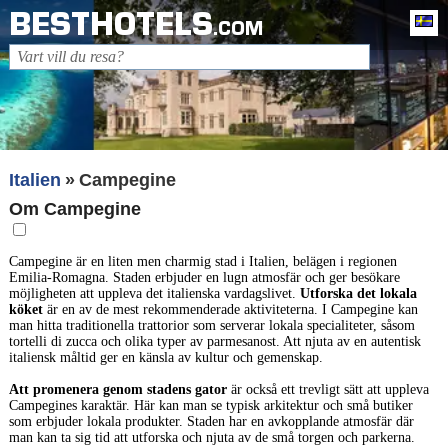
BESTHOTELS
Sv
.COM
Italien
Campegine
Om Campegine
Campegine är en liten men charmig stad i Italien, belägen i regionen
Emilia-Romagna. Staden erbjuder en lugn atmosfär och ger besökare
möjligheten att uppleva det italienska vardagslivet.
Utforska det lokala
köket
är en av de mest rekommenderade aktiviteterna. I Campegine kan
man hitta traditionella trattorior som serverar lokala specialiteter, såsom
tortelli di zucca och olika typer av parmesanost. Att njuta av en autentisk
italiensk måltid ger en känsla av kultur och gemenskap.
Att promenera genom stadens gator
är också ett trevligt sätt att uppleva
Campegines karaktär. Här kan man se typisk arkitektur och små butiker
som erbjuder lokala produkter. Staden har en avkopplande atmosfär där
man kan ta sig tid att utforska och njuta av de små torgen och parkerna.