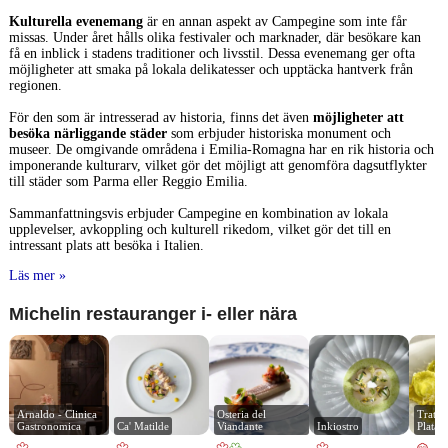
Kulturella evenemang
är en annan aspekt av Campegine som inte får
missas. Under året hålls olika festivaler och marknader, där besökare kan
få en inblick i stadens traditioner och livsstil. Dessa evenemang ger ofta
möjligheter att smaka på lokala delikatesser och upptäcka hantverk från
regionen.
För den som är intresserad av historia, finns det även
möjligheter att
besöka närliggande städer
som erbjuder historiska monument och
museer. De omgivande områdena i Emilia-Romagna har en rik historia och
imponerande kulturarv, vilket gör det möjligt att genomföra dagsutflykter
till städer som Parma eller Reggio Emilia.
Sammanfattningsvis erbjuder Campegine en kombination av lokala
upplevelser, avkoppling och kulturell rikedom, vilket gör det till en
intressant plats att besöka i Italien.
Läs mer »
Michelin restauranger i- eller nära
Arnaldo - Clinica 
Osteria del 
Trattor
Gastronomica
Ca' Matilde
Viandante
Inkiostro
Platani