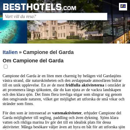
BESTHOTELS
Sv
.COM
Italien
Campione del Garda
Om Campione del Garda
Campione del Garda är en liten men charmig by belägen vid Gardasjöns
västra strand, där naturskönheten och den avslappnade atmosfären bidrar
till en unik upplevelse. En av de mest
fridfulla aktiviteterna
i området är
att promenera längs sjökusten, där du kan njuta av de vackra landskapen
och den klara sjön. Det finns flera trevliga stigar som slingrar sig genom
den omgivande naturen, vilket ger möjlighet att utforska de små vikar och
stränder som finns.
För den som är intresserad av
vattenaktiviteter
, erbjuder Campione del
Garda möjligheter till segling, paddling och även dykning. Sjöns klara
vatten och rikliga marina liv gör det till en idealisk plats för dessa
aktiviteter. Många besökare väljer även att hyra en båt för att utforska sjön