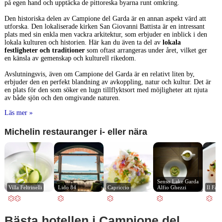
på egen hand och upptäcka de pittoreska byarna runt omkring.
Den historiska delen av Campione del Garda är en annan aspekt värd att
utforska. Den lokaliserade kirken San Giovanni Battista är en intressant
plats med sin enkla men vackra arkitektur, som erbjuder en inblick i den
lokala kulturen och historien. Här kan du även ta del av
lokala
festligheter och traditioner
som oftast arrangeras under året, vilket ger
en känsla av gemenskap och kulturell rikedom.
Avslutningsvis, även om Campione del Garda är en relativt liten by,
erbjuder den en perfekt blandning av avkoppling, natur och kultur. Det är
en plats för den som söker en lugn tillflyktsort med möjligheter att njuta
av både sjön och den omgivande naturen.
Läs mer »
Michelin restauranger i- eller nära
Senso Lake Garda 
Villa Feltrinelli
Lido 84
Capriccio
Alfio Ghezzi
Il Fag
Bästa hotellen i Campione del