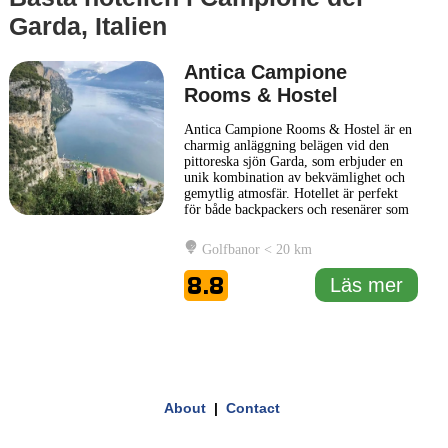
Garda, Italien
Antica Campione
Rooms & Hostel
Antica Campione Rooms & Hostel är en
charmig anläggning belägen vid den
pittoreska sjön Garda, som erbjuder en
unik kombination av bekvämlighet och
gemytlig atmosfär. Hotellet är perfekt
för både backpackers och resenärer som
söker en avkopplande tillflyktsort.
Rummen är smakfullt inredda och
Golfbanor < 20 km
erbjuder moderna bekvämligheter för att
säkerställa en trivsam vistelse. Antica
8.8
Läs mer
Campione Rooms & Hostel har
... Läs
mer
1 km
3000 ft
Leaflet
|
© Carto, under CC BY 3.0. Data by
OpenStreetMap, under ODbL
+
About
|
Contact
−