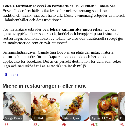
Lokala festivaler
är också en betydande del av kulturen i Canale San
Bovo. Under året hålls olika festivaler och evenemang som firar
traditionell musik, mat och hantverk. Dessa evenemang erbjuder en inblick
i lokalsamhället och dess traditioner.
För matälskare erbjuder byn
lokala kulinariska upplevelser
. Du kan
njuta av typiska rätter som speck, knödel och hemgjord pasta i sina små
restauranger. Kombinationen av lokala råvaror och traditionella recept ger
en smaksensation som är svår att motstå.
Sammanfattningsvis, Canale San Bovo är en plats där natur, historia,
kultur och mat möts för att skapa en avkopplande och berikande
upplevelse för besökare. Det är en perfekt destination för dem som söker
lugn och naturskönhet i en autentisk italiensk miljö.
Läs mer »
Michelin restauranger i- eller nära
Malga Panna
El Molin
Ostaria Tyrol
Agritur El Mas
Forest