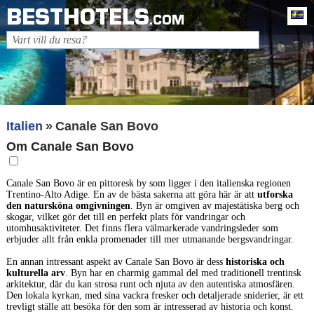
BESTHOTELS
Sv
.COM
Italien
Canale San Bovo
Om Canale San Bovo
Canale San Bovo är en pittoresk by som ligger i den italienska regionen
Trentino-Alto Adige. En av de bästa sakerna att göra här är att
utforska
den natursköna omgivningen
. Byn är omgiven av majestätiska berg och
skogar, vilket gör det till en perfekt plats för vandringar och
utomhusaktiviteter. Det finns flera välmarkerade vandringsleder som
erbjuder allt från enkla promenader till mer utmanande bergsvandringar.
En annan intressant aspekt av Canale San Bovo är dess
historiska och
kulturella arv
. Byn har en charmig gammal del med traditionell trentinsk
arkitektur, där du kan strosa runt och njuta av den autentiska atmosfären.
Den lokala kyrkan, med sina vackra fresker och detaljerade sniderier, är ett
trevligt ställe att besöka för den som är intresserad av historia och konst.