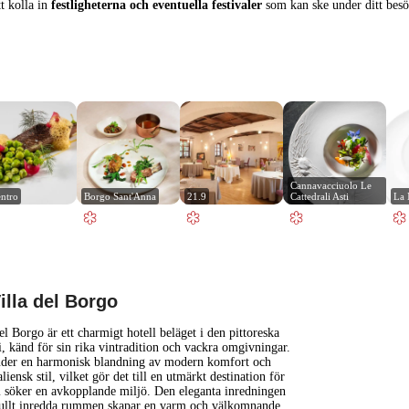
tt kolla in
festligheterna och eventuella festivaler
som kan ske under ditt besök
Cannavacciuolo Le 
entro
Borgo Sant'Anna
21.9
Cattedrali Asti
La 
1 km
3000 ft
illa del Borgo
+
el Borgo är ett charmigt hotell beläget i den pittoreska
i, känd för sin rika vintradition och vackra omgivningar.
juder en harmonisk blandning av modern komfort och
−
taliensk stil, vilket gör det till en utmärkt destination för
 söker en avkopplande miljö. Den eleganta inredningen
ullt inredda rummen skapar en varm och välkomnande
...