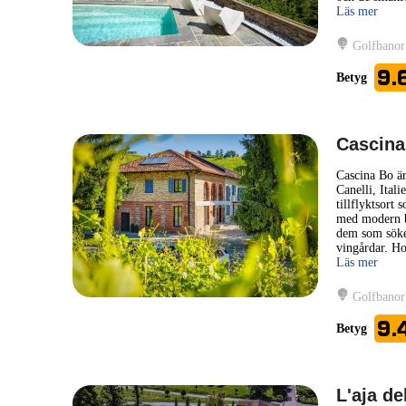
Läs mer
Golfbanor
9.
Betyg
Cascina
Cascina Bo är
Canelli, Ital
tillflyktsort 
med modern be
dem som söker
vingårdar. Ho
Läs mer
Golfbanor
9.
Betyg
L'aja de