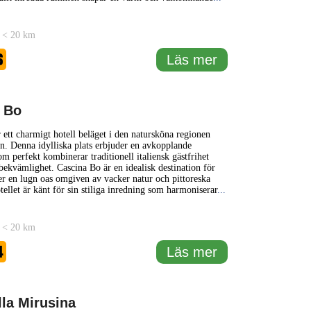
 < 20 km
6
Läs mer
 Bo
 ett charmigt hotell beläget i den natursköna regionen
ien. Denna idylliska plats erbjuder en avkopplande
som perfekt kombinerar traditionell italiensk gästfrihet
kvämlighet. Cascina Bo är en idealisk destination för
 en lugn oas omgiven av vacker natur och pittoreska
tellet är känt för sin stiliga inredning som harmoniserar
...
 < 20 km
4
Läs mer
lla Mirusina