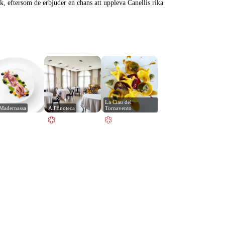
, eftersom de erbjuder en chans att uppleva Canellis rika
La Ciau del 
Madernassa
All'Enoteca
Tornavento
Leaflet
|
© Carto, under CC BY 3.0. Data by
OpenStreetMap, under ODbL