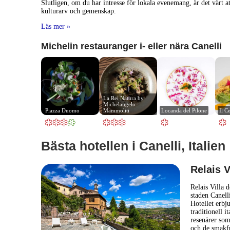
Slutligen, om du har intresse för lokala evenemang, är det värt a
kulturarv och gemenskap.
Läs mer »
Michelin restauranger i- eller nära Canelli
La Rei Natura by 
Michelangelo 
Piazza Duomo
Mammoliti
Locanda del Pilone
Il C
Bästa hotellen i Canelli, Italien
Relais V
Relais Villa d
staden Canell
Hotellet erb
traditionell i
resenärer som
och de smakf