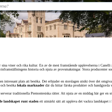
r sina viner och rika kultur. En av de mest framstående upplevelserna i Canelli 
nframställningens historia och njuta av provsmakningar. Stora producenter som
en intressant plats att besöka. Det erbjuder en storslagen utsikt över det omgiv
r och besöka
lokala marknader
där du hittar färska produkter och handgjorda v
 serverar traditionella Piemontesiska rätter. Att njuta av en middag här ger en 
de landskapet runt staden
ett utmärkt sätt att uppleva det vackra landskapet i 