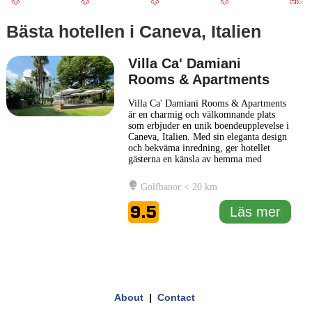
Bästa hotellen i Caneva, Italien
Villa Ca' Damiani
Rooms & Apartments
Villa Ca' Damiani Rooms & Apartments
är en charmig och välkomnande plats
som erbjuder en unik boendeupplevelse i
Caneva, Italien. Med sin eleganta design
och bekväma inredning, ger hotellet
gästerna en känsla av hemma med
moderna faciliteter. Varje rum och
lägenhet har noggrant utformats för att
Golfbanor < 20 km
skapa en avkopplande atmosfär, perfekt
för både korta och längre vistelser.
9.5
Läs mer
Hotellet ligger i en naturskön
... Läs mer
1 km
3000 ft
Leaflet
|
© Carto, under CC BY 3.0. Data by
OpenStreetMap, under ODbL
+
About
|
Contact