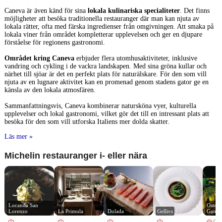
Caneva är även känd för sina
lokala kulinariska specialiteter
. Det finns
möjligheter att besöka traditionella restauranger där man kan njuta av
lokala rätter, ofta med färska ingredienser från omgivningen. Att smaka på
lokala viner från området kompletterar upplevelsen och ger en djupare
förståelse för regionens gastronomi.
Området kring Caneva
erbjuder flera utomhusaktiviteter, inklusive
vandring och cykling i de vackra landskapen. Med sina gröna kullar och
närhet till sjöar är det en perfekt plats för naturälskare. För den som vill
njuta av en lugnare aktivitet kan en promenad genom stadens gator ge en
känsla av den lokala atmosfären.
Sammanfattningsvis, Caneva kombinerar natursköna vyer, kulturella
upplevelser och lokal gastronomi, vilket gör det till en intressant plats att
besöka för den som vill utforska Italiens mer dolda skatter.
Läs mer »
Michelin restauranger i- eller nära
Locanda San 
Osteria
Lorenzo
La Primula
Dolada
Gellivs
Gambr