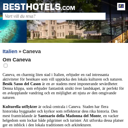
BESTHOTELS
Sv
.COM
Italien
Caneva
Om Caneva
Caneva, en charmig liten stad i Italien, erbjuder en rad intressanta
aktiviteter för besökare som vill upptäcka den lokala kulturen och naturen.
Besök Sasso del Cason
är en av stadens mest imponerande sevärdheter.
Denna klippa, som erbjuder fantastisk utsikt över landskapet, är perfekt för
en avkopplande vandring och en möjlighet att njuta av den omgivande
naturen.
Kulturella utflykter
är också centrala i Caneva. Staden har flera
historiska byggnader och kyrkor som reflekterar dess rika historia. Den
mest framträdande är
Santuario della Madonna del Monte
, en vacker
helgedom som lockar både pilgrimer och turister. Att utforska dessa platser
ger en inblick i den lokala traditionen och arkitekturen.