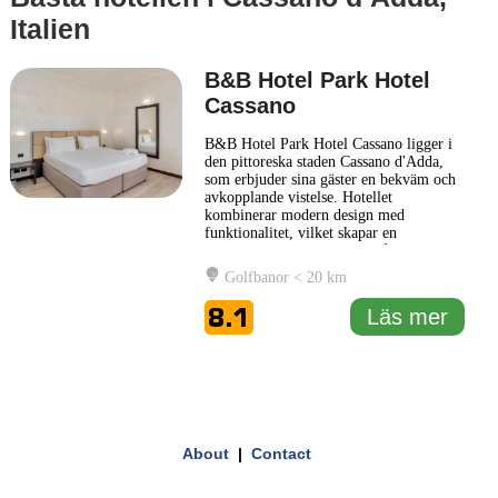
Italien
B&B Hotel Park Hotel
Cassano
B&B Hotel Park Hotel Cassano ligger i
den pittoreska staden Cassano d'Adda,
som erbjuder sina gäster en bekväm och
avkopplande vistelse. Hotellet
kombinerar modern design med
funktionalitet, vilket skapar en
välkomnande atmosfär för både
affärsresenärer och turister. Inredningen
Golfbanor < 20 km
är stilren och utrustad med bekväma
sängar och moderna bekvämligheter,
8.1
Läs mer
vilket gör det till en utmärkt plats för
vila efter
... Läs mer
1 km
3000 ft
Leaflet
|
© Carto, under CC BY 3.0. Data by
OpenStreetMap, under ODbL
+
About
|
Contact
−