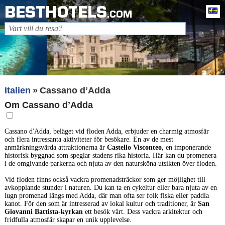
BESTHOTELS
Sv
.COM
Italien
Cassano dʼAdda
Om Cassano dʼAdda
Cassano d'Adda, beläget vid floden Adda, erbjuder en charmig atmosfär
och flera intressanta aktiviteter för besökare. En av de mest
anmärkningsvärda attraktionerna är
Castello Visconteo
, en imponerande
historisk byggnad som speglar stadens rika historia. Här kan du promenera
i de omgivande parkerna och njuta av den natursköna utsikten över floden.
Vid floden finns också vackra promenadsträckor som ger möjlighet till
avkopplande stunder i naturen. Du kan ta en cykeltur eller bara njuta av en
lugn promenad längs med Adda, där man ofta ser folk fiska eller paddla
kanot. För den som är intresserad av lokal kultur och traditioner, är
San
Giovanni Battista-kyrkan
ett besök värt. Dess vackra arkitektur och
fridfulla atmosfär skapar en unik upplevelse.