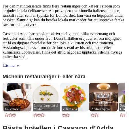
För den matintresserade finns flera restauranger och kaféer i staden som
erbjuder lokala delikatesser. Att prova den traditionella italienska maten,
särskilt rätter som är typiska för Lombardiet, kan vara en höjdpunkt under
besöket. Samtidigt kan du besöka lokala marknader för att upptäcka färska
råvaror och hantverk.
Cassano d'Adda har också ett aktivt uteliv, med olika evenemang och
festivaler som hålls under året. Dessa tillfällen erbjuder en bra möjlighet
att få en djupare förståelse för den lokala kulturen och traditionerna.
Avslutningsvis, oavsett om du är intresserad av historia, natur eller
kulinariska upplevelser, finns det alltid något att upptäcka i denna mysiga
italienska stad.
Läs mer »
Michelin restauranger i- eller nära
Enrico Bartolini al 
Seta b
Da Vittorio
Mudec
Villa Elena
Andrea Aprea
Guida
Bästa hotellen i Cassano dʼAdda,