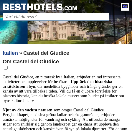
BESTHOTELS
Sv
.COM
Italien
Castel del Giudice
Om Castel del Giudice
Castel del Giudice, en pittoresk by i Italien, erbjuder en rad intressanta
aktiviteter och upplevelser för besökare.
Upptäck den historiska
arkitekturen
i byn, där medeltida byggnader och trånga gränder ger en
känsla av att vara tillbaka i tiden. Vill du få en djupare förståelse för
platsens historia, kan du besöka lokala museer som bjuder på insikter om
byns kulturella arv.
Njut av den vackra naturen
som omger Castel del Giudice.
Berglandskapet, med sina gröna kullar och skogsområden, erbjuder
utmärkta möjligheter för vandring och cykling. Att utforska de många
stigar som snirklar sig genom landskapet ger en chans att uppleva den
naturliga skönheten och kanske även få syn på lokala djurarter. För de som