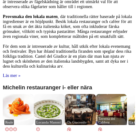
är intresserade av fågelskådning är området ett utmärkt val för att
observera olika fågelarter som håller till i regionen.
Provsmaka den lokala maten
, där traditionella rätter baserade på lokala
ingredienser är en höjdpunkt. Besök lokala restauranger och caféer för att
få en smak av det äkta italienska köket, som ofta inkluderar färska
grönsaker, viltkött och typiska pastarätter. Många restauranger erbjuder
även regionala viner, som kompletterar måltiden på ett smakfullt sätt.
För dem som är intresserade av kultur, håll utkik efter lokala evenemang
och festivaler. Byn har ibland traditionella firanden som speglar dess rika
folkliga tradition. Castel del Giudice är en plats där man kan njuta av
lugnet och skönheten av den italienska landsbygden, samt att dyka ner i
dess kulturella och kulinariska arv.
Läs mer »
Michelin restauranger i- eller nära
Taverna dei 
Reale
Locanda Mammì
Da Giocondo
Caldora
La Cor