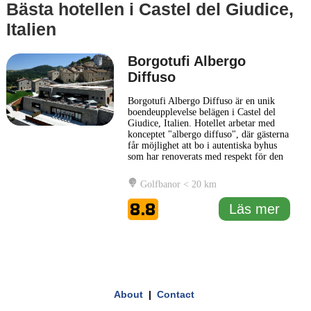
Bästa hotellen i Castel del Giudice,
Italien
Borgotufi Albergo
Diffuso
Borgotufi Albergo Diffuso är en unik
boendeupplevelse belägen i Castel del
Giudice, Italien. Hotellet arbetar med
konceptet "albergo diffuso", där gästerna
får möjlighet att bo i autentiska byhus
som har renoverats med respekt för den
lokala kulturen och arkitekturen. Varje
rum är individuellt inrett och erbjuder en
Golfbanor < 20 km
välintegrerad kombination av traditionell
stil och moderna bekvämligheter. Som
8.8
Läs mer
en
... Läs mer
1 km
3000 ft
Leaflet
|
© Carto, under CC BY 3.0. Data by
OpenStreetMap, under ODbL
+
About
|
Contact
−