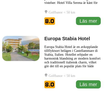
vistelser. Hotel Villa Serena är känt för
sin eleganta inredning och komfortabla
rum, som alla är utformade för att ge en
Golfbanor < 50 km
hemtrevlig känsla. Gästerna kan njuta av
vackra utsikter över den omgivande
8.0
Läs mer
naturen och havet
... Läs mer
Europa Stabia Hotel
Europa Stabia Hotel är en avkopplande
tillflyktsort belägen i Castellammare di
Stabia, Italien. Hotellet erbjuder en
harmonisk blandning av modern komfort
och traditionell italiensk charm, vilket
gör det till en populär plats för både
affärsresande och semesterfirare. Med
sina smakfullt inredda rum och ett fokus
Golfbanor < 50 km
på gästernas välbefinnande, strävar
Europa Stabia Hotel efter att skapa en
8.0
Läs mer
hemtrevlig atmosfär. Gäster
... Läs mer
1 km
3000 ft
Leaflet
|
© Carto, under CC BY 3.0. Data by
OpenStreetMap, under ODbL