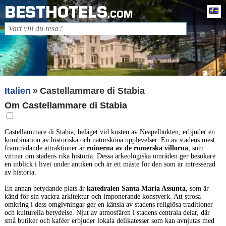
BESTHOTELS
Sv
.COM
Italien
Castellammare di Stabia
Om Castellammare di Stabia
Castellammare di Stabia, beläget vid kusten av Neapelbukten, erbjuder en
kombination av historiska och natursköna upplevelser. En av stadens mest
framträdande attraktioner är
ruinerna av de romerska villorna
, som
vittnar om stadens rika historia. Dessa arkeologiska områden ger besökare
en inblick i livet under antiken och är ett måste för den som är intresserad
av historia.
En annan betydande plats är
katedralen Santa Maria Assunta
, som är
känd för sin vackra arkitektur och imponerande konstverk. Att strosa
omkring i dess omgivningar ger en känsla av stadens religiösa traditioner
och kulturella betydelse. Njut av atmosfären i stadens centrala delar, där
små butiker och kaféer erbjuder lokala delikatesser som kan avnjutas med