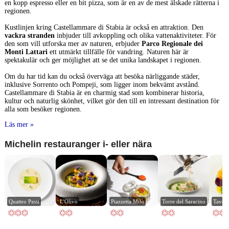
en kopp espresso eller en bit pizza, som är en av de mest älskade rätterna i
regionen.
Kustlinjen kring Castellammare di Stabia är också en attraktion. Den
vackra stranden
inbjuder till avkoppling och olika vattenaktiviteter. För
den som vill utforska mer av naturen, erbjuder
Parco Regionale dei
Monti Lattari
ett utmärkt tillfälle för vandring. Naturen här är
spektakulär och ger möjlighet att se det unika landskapet i regionen.
Om du har tid kan du också överväga att besöka närliggande städer,
inklusive Sorrento och Pompeji, som ligger inom bekvämt avstånd.
Castellammare di Stabia är en charmig stad som kombinerar historia,
kultur och naturlig skönhet, vilket gör den till en intressant destination för
alla som besöker regionen.
Läs mer »
Michelin restauranger i- eller nära
Quattro Passi
L'Olivo
Piazzetta Milù
Torre del Saracino
Tavern