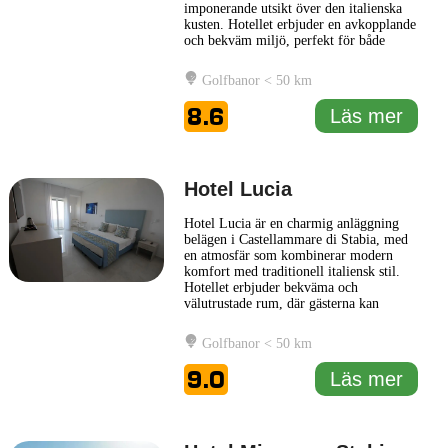
imponerande utsikt över den italienska
kusten. Hotellet erbjuder en avkopplande
och bekväm miljö, perfekt för både
affärsresenärer och turister som vill
utforska regionens natursköna skönhet.
Golfbanor < 50 km
Hotellet har en modern design med
eleganta detaljer som skapar en
8.6
Läs mer
välkomnande atmosfär. Gästerna kan
njuta av
... Läs mer
Hotel Lucia
Hotel Lucia är en charmig anläggning
belägen i Castellammare di Stabia, med
en atmosfär som kombinerar modern
komfort med traditionell italiensk stil.
Hotellet erbjuder bekväma och
välutrustade rum, där gästerna kan
koppla av efter en dag av utforskning.
Varje rum är designat med tanke på både
Golfbanor < 50 km
funktionalitet och elegans, vilket skapar
en inbjudande miljö för besökare. Hotel
9.0
Läs mer
Lucia har en restaurang
... Läs mer