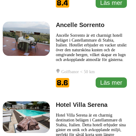
8.4
Läs mer
miljö. För att säkerställa
... Läs mer
Ancelle Sorrento
Ancelle Sorrento är ett charmigt hotell
beläget i Castellammare di Stabia,
Italien. Hotellet erbjuder en vacker utsikt
över den natursköna kusten och de
omgivande bergen, vilket skapar en lugn
och avkopplande atmosfär för gästerna.
Ancelle Sorrento kombinerar modern
bekvämlighet med traditionell italiensk
Golfbanor < 50 km
stil och skapar en inbjudande miljö som
passar både par och familjer. Rummen
8.6
Läs mer
på Ancelle Sorrento
... Läs mer
Hotel Villa Serena
Hotel Villa Serena är en charmig
destination belägen i Castellammare di
Stabia, Italien. Detta hotell erbjuder sina
gäster en unik och avkopplande miljö,
perfekt för såväl korta som längre