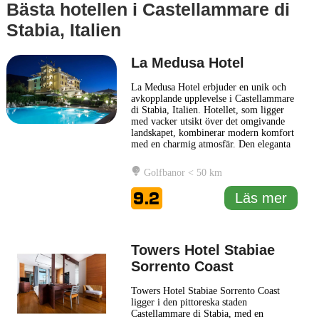
Bästa hotellen i Castellammare di
Stabia, Italien
La Medusa Hotel
La Medusa Hotel erbjuder en unik och
avkopplande upplevelse i Castellammare
di Stabia, Italien. Hotellet, som ligger
med vacker utsikt över det omgivande
landskapet, kombinerar modern komfort
med en charmig atmosfär. Den eleganta
inredningen och de stilfulla rummen ger
gästerna en känsla av lugn och
Golfbanor < 50 km
avkoppling. La Medusa Hotel är det
perfekta valet för både affärsresenärer
9.2
Läs mer
och semesterfirare. Här
... Läs mer
Towers Hotel Stabiae
Sorrento Coast
Towers Hotel Stabiae Sorrento Coast
ligger i den pittoreska staden
Castellammare di Stabia, med en