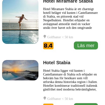
Hotel Miramare Stabia
Hotel Miramare Stabia är ett charmigt
hotell beläget vid kusten i Castellammare
di Stabia, en pittoresk stad vid
Neapelbukten. Hotellet erbjuder en
avslappnad atmosfär med en vacker
utsikt över havet och den omgivande
naturen. Med sin eleganta inredning och
moderna bekvämligheter är Hotel
Golfbanor < 50 km
Miramare Stabia en idealisk plats för
både affärsresenärer och fritidsbesökare.
8.4
Läs mer
Hotellet har en restaurang som
... Läs
mer
Hotel Stabia
Hotel Stabia ligger vid kusten i
Castellammare di Stabia och erbjuder en
bekväm bas för besökare som vill
utforska denna historiska region i Italien.
Hotellet kombinerar traditionell italiensk
gästfrihet med moderna bekvämligheter,
vilket skapar en avkopplande atmosfär
för både affärsresenärer och turister.
Golfbanor < 50 km
Rummen på Hotel Stabia är smakfullt
inredda och erbjuder en verkligt lugn