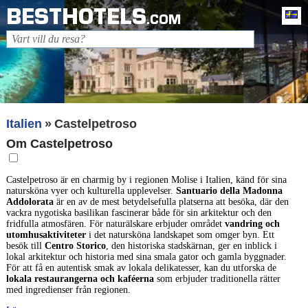
BESTHOTELS
Sv
.COM
Italien
Castelpetroso
Om Castelpetroso
Castelpetroso är en charmig by i regionen Molise i Italien, känd för sina
natursköna vyer och kulturella upplevelser.
Santuario della Madonna
Addolorata
är en av de mest betydelsefulla platserna att besöka, där den
vackra nygotiska basilikan fascinerar både för sin arkitektur och den
fridfulla atmosfären. För naturälskare erbjuder området
vandring och
utomhusaktiviteter
i det natursköna landskapet som omger byn. Ett
besök till
Centro Storico
, den historiska stadskärnan, ger en inblick i
lokal arkitektur och historia med sina smala gator och gamla byggnader.
För att få en autentisk smak av lokala delikatesser, kan du utforska de
lokala restaurangerna och kaféerna
som erbjuder traditionella rätter
med ingredienser från regionen.