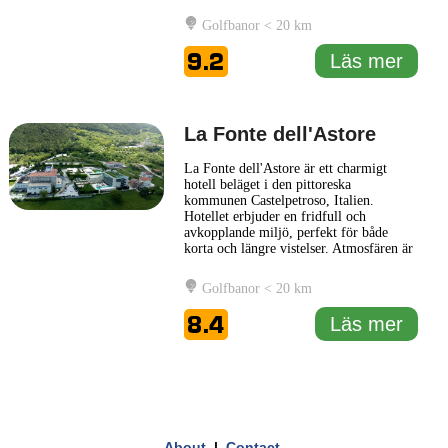
charm och modern bekvämlighet.
Omgivet av frodig grönska och med en
Golfbanor < 20 km
fantastisk utsikt över det omgivande
landskapet, erbjuder Fonte Del Benessere
9.2
Läs mer
Resort en rofylld miljö för
... Läs mer
La Fonte dell'Astore
La Fonte dell'Astore är ett charmigt
hotell beläget i den pittoreska
kommunen Castelpetroso, Italien.
Hotellet erbjuder en fridfull och
avkopplande miljö, perfekt för både
korta och längre vistelser. Atmosfären är
varm och välkomnande, vilket gör att
gäster lätt kan känna sig hemma. Det
Golfbanor < 20 km
designade interiören kombinerar stiliga
detaljer med traditionella inslag, vilket
8.4
Läs mer
speglar områdets rika kultur
... Läs mer
1 km
3000 ft
Leaflet
|
© Carto, under CC BY 3.0. Data by
OpenStreetMap, under ODbL
+
About
|
Contact