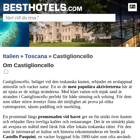
BESTHOTELS
Sv
.COM
Italien
Toscana
Castiglioncello
Om Castiglioncello
Castiglioncello, beläget vid den toskanska kusten, erbjuder en avslappnad
atmosfär och vacker natur. En av de
mest populära aktiviteterna
här är
att njuta av de soliga stränderna. Med klart vatten och mjuk sand är
stranden i Castiglioncello perfekt för både simning och solning. För dem
som söker större äventyr finns det möjlighet att prova på olika
vattensporter, såsom paddling och snorkling.
En promenad längs
promenaden vid havet
ger en fin utsikt över kusten
och erbjuder flera trevliga kaféer och restauranger. Det är en utmärkt plats
att avnjuta en måltid med färsk fisk eller lokala toskanska rätter. För den
som är intresserad av kultur och historia rekommenderas ett besök på
Castello Pasquini
, en vacker byggnad från 1800-talet som ofta används