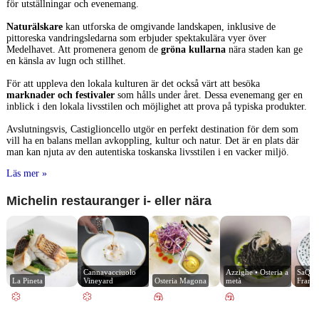
för utställningar och evenemang.
Naturälskare
kan utforska de omgivande landskapen, inklusive de
pittoreska vandringsledarna som erbjuder spektakulära vyer över
Medelhavet. Att promenera genom de
gröna kullarna
nära staden kan ge
en känsla av lugn och stillhet.
För att uppleva den lokala kulturen är det också värt att besöka
marknader och festivaler
som hålls under året. Dessa evenemang ger en
inblick i den lokala livsstilen och möjlighet att prova på typiska produkter.
Avslutningsvis, Castiglioncello utgör en perfekt destination för dem som
vill ha en balans mellan avkoppling, kultur och natur. Det är en plats där
man kan njuta av den autentiska toskanska livsstilen i en vacker miljö.
Läs mer »
Michelin restauranger i- eller nära
Cannavacciuolo 
Azzighe • Osteria a 
SaQua 
La Pineta
Vineyard
Osteria Magona
metà
Franto