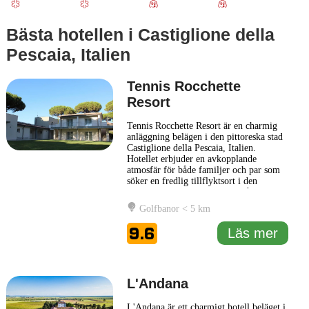
Bästa hotellen i Castiglione della
Pescaia, Italien
Tennis Rocchette
Resort
Tennis Rocchette Resort är en charmig
anläggning belägen i den pittoreska stad
Castiglione della Pescaia, Italien.
Hotellet erbjuder en avkopplande
atmosfär för både familjer och par som
söker en fredlig tillflyktsort i den
italienska kusten. Med fokus på komfort
och stil, har Tennis Rocchette Resort
Golfbanor < 5 km
smakfullt inredda rum med moderna
bekvämligheter som gör vistelsen både
9.6
Läs mer
bekväm och minnesvärd.
Anläggningen
... Läs mer
L'Andana
L'Andana är ett charmigt hotell beläget i