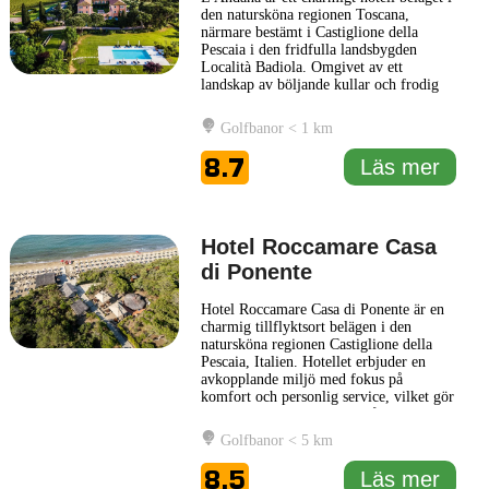
den natursköna regionen Toscana,
närmare bestämt i Castiglione della
Pescaia i den fridfulla landsbygden
Località Badiola. Omgivet av ett
landskap av böljande kullar och frodig
grönska, erbjuder L'Andana en fridfull
tillflyktsort för resenärer som söker både
Golfbanor < 1 km
avkoppling och kulturell upplevelse.
Hotellet är känt för sin eleganta
8.7
Läs mer
arkitektur och harmoniska design
... Läs
mer
Hotel Roccamare Casa
di Ponente
Hotel Roccamare Casa di Ponente är en
charmig tillflyktsort belägen i den
natursköna regionen Castiglione della
Pescaia, Italien. Hotellet erbjuder en
avkopplande miljö med fokus på
komfort och personlig service, vilket gör
det till ett utmärkt val för både familjer
och par. Den vackra omgivningen, med
Golfbanor < 5 km
närhet till både stränder och grönskande
landskap, ger gästerna möjlighet att njuta
8.5
Läs mer
av den italienska
... Läs mer