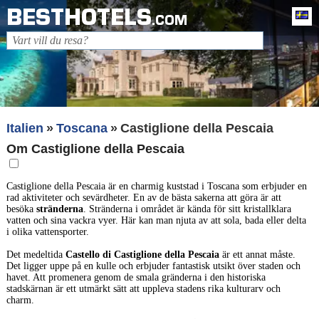
BESTHOTELS
Sv
.COM
Italien
Toscana
Castiglione della Pescaia
Om Castiglione della Pescaia
Castiglione della Pescaia är en charmig kuststad i Toscana som erbjuder en
rad aktiviteter och sevärdheter. En av de bästa sakerna att göra är att
besöka
stränderna
. Stränderna i området är kända för sitt kristallklara
vatten och sina vackra vyer. Här kan man njuta av att sola, bada eller delta
i olika vattensporter.
Det medeltida
Castello di Castiglione della Pescaia
är ett annat måste.
Det ligger uppe på en kulle och erbjuder fantastisk utsikt över staden och
havet. Att promenera genom de smala gränderna i den historiska
stadskärnan är ett utmärkt sätt att uppleva stadens rika kulturarv och
charm.