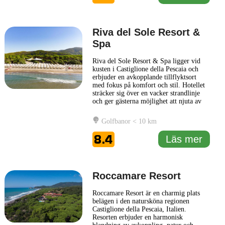
Riva del Sole Resort &
Spa
Riva del Sole Resort & Spa ligger vid
kusten i Castiglione della Pescaia och
erbjuder en avkopplande tillflyktsort
med fokus på komfort och stil. Hotellet
sträcker sig över en vacker strandlinje
och ger gästerna möjlighet att njuta av
det underbara toskanska klimatet. Med
sina välutrustade rum och sviter, som är
Golfbanor < 10 km
smakfullt inredda för att skapa en
behaglig atmosfär, är Riva del Sole
8.4
Läs mer
Resort & Spa en
... Läs mer
Roccamare Resort
Roccamare Resort är en charmig plats
belägen i den natursköna regionen
Castiglione della Pescaia, Italien.
Resorten erbjuder en harmonisk