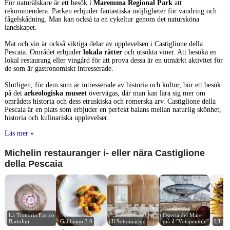
För naturälskare är ett besök i
Maremma Regional Park
att
rekommendera. Parken erbjuder fantastiska möjligheter för vandring och
fågelskådning. Man kan också ta en cykeltur genom det natursköna
landskapet.
Mat och vin är också viktiga delar av upplevelsen i Castiglione della
Pescaia. Området erbjuder
lokala rätter
och utsökta viner. Att besöka en
lokal restaurang eller vingård för att prova dessa är en utmärkt aktivitet för
de som är gastronomiskt intresserade.
Slutligen, för dem som är intresserade av historia och kultur, bör ett besök
på det
arkeologiska museet
övervägas, där man kan lära sig mer om
områdets historia och dess etruskiska och romerska arv. Castiglione della
Pescaia är en plats som erbjuder en perfekt balans mellan naturlig skönhet,
historia och kulinariska upplevelser.
Läs mer »
Michelin restauranger i- eller nära Castiglione
della Pescaia
La Trattoria Enrico 
Osteria del Mare 
Bartolini
Gabbiano 3.0
Il Sottomarino
già il "Votapentole"
L'Uva 