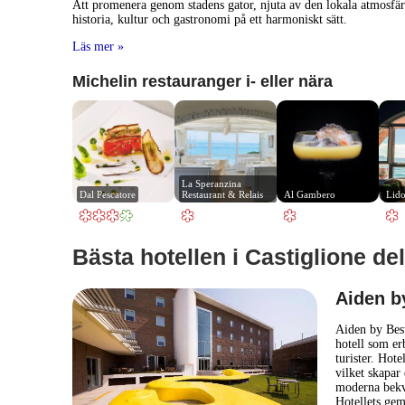
Att promenera genom stadens gator, njuta av den lokala atmosfär
historia, kultur och gastronomi på ett harmoniskt sätt.
Läs mer »
Michelin restauranger i- eller nära
La Speranzina 
Dal Pescatore
Restaurant & Relais
Al Gambero
Lid
Bästa hotellen i Castiglione dell
Aiden b
Aiden by Bes
hotell som er
turister. Hote
vilket skapar
moderna bekvä
Hotellets ge