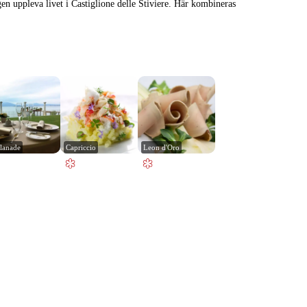
n uppleva livet i Castiglione delle Stiviere. Här kombineras
lanade
Capriccio
Leon d'Oro
Leaflet
|
© Carto, under CC BY 3.0. Data by
OpenStreetMap, under ODbL