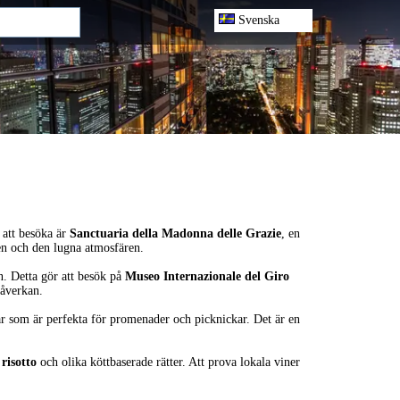
Svenska
a att besöka är
Sanctuaria della Madonna delle Grazie
, en
en och den lugna atmosfären.
n. Detta gör att besök på
Museo Internazionale del Giro
påverkan.
ar som är perfekta för promenader och picknickar. Det är en
e
risotto
och olika köttbaserade rätter. Att prova lokala viner