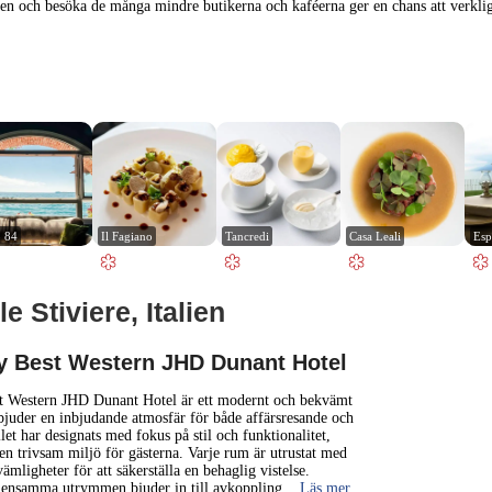
en och besöka de många mindre butikerna och kaféerna ger en chans att verklige
o 84
Il Fagiano
Tancredi
Casa Leali
Esp
e Stiviere, Italien
1 km
3000 ft
y Best Western JHD Dunant Hotel
+
t Western JHD Dunant Hotel är ett modernt och bekvämt
bjuder en inbjudande atmosfär för både affärsresande och
llet har designats med fokus på stil och funktionalitet,
−
 en trivsam miljö för gästerna. Varje rum är utrustat med
mligheter för att säkerställa en behaglig vistelse.
mensamma utrymmen bjuder in till avkoppling
... Läs mer