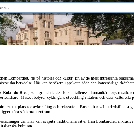
ionen Lombardiet, rik på historia och kultur. En av de mest intressanta platsern
istoriska betydelse. Här kan besökare uppskatta både den konstnärliga skönhet
av
Rolando Ricci
, som grundade den första italienska humanitära organisatione
torieälskare. Museet belyser cyklingens utveckling i Italien och dess kulturella 
pini
en fin plats för avkoppling och rekreation. Parken har väl underhållna stig
 ligger nära städernas centrum.
restauranger där man kan avnjuta traditionella rätter från Lombardiet, inklusiv
italienska kulturen.