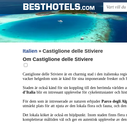
BESTHOTELS
.COM
Italien
Castiglione delle Stiviere
Om Castiglione delle Stiviere
Castiglione delle Stiviere är en charmig stad i den italienska reg
vacker helgedom som är känd för sina imponerande fresker och h
Staden är också känd för sin koppling till den berömda världen 
d’Italia
blir en intressant upplevelse för cykelentusiaster och his
För dem som är intresserade av naturen erbjuder
Parco degli Al
utmärkt plats för att njuta av den lokala flora och fauna, och den
Det lokala köket är också en höjdpunkt. Inom staden finns flera 
kompletterar måltiden väl och ger en autentisk upplevelse av den 