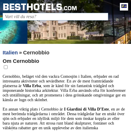
BESTHOTELS
Sv
.COM
Italien
Cernobbio
Om Cernobbio
Cernobbio, beläget vid den vackra Comosjön i Italien, erbjuder en rad
intressanta aktiviteter och sevärdheter. En av de mest framträdande
platserna är
Villa Erba
, som är känd för sin fantastisk trädgård och
imponerande historiska arkitektur. Villa Erba används ofta för konferenser
och utställningar, och att promenera i dess grönskande omgivningar ger en
känsla av lugn och skönhet.
En annan viktig plats i Cernobbio är
I Giardini di Villa D’Este
, en av de
mest berömda trädgårdarna i området. Dessa trädgårdar har en utsikt över
sjön och erbjuder en idyllisk miljö för dem som önskar koppla av eller
bara njuta av naturen. Att strosa runt bland skulpturer, fontäner och
välskötta rabatter ger en unik upplevelse av den italienska