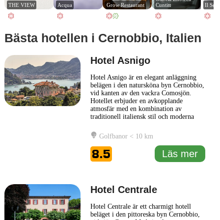
THE VIEW
Acqua
Grow Restaurant
Cuntitt
Il Ser
Bästa hotellen i Cernobbio, Italien
Hotel Asnigo
Hotel Asnigo är en elegant anläggning
belägen i den natursköna byn Cernobbio,
vid kanten av den vackra Comosjön.
Hotellet erbjuder en avkopplande
atmosfär med en kombination av
traditionell italiensk stil och moderna
bekvämligheter. De individuellt inredda
rummen ger en känsla av komfort och
Golfbanor < 10 km
stil, vilket gör dem perfekta för både
affärsresande och fritidsbesökare. Hotel
8.5
Läs mer
Asnigo har en charmig restaurang
... Läs
mer
Hotel Centrale
Hotel Centrale är ett charmigt hotell
beläget i den pittoreska byn Cernobbio,