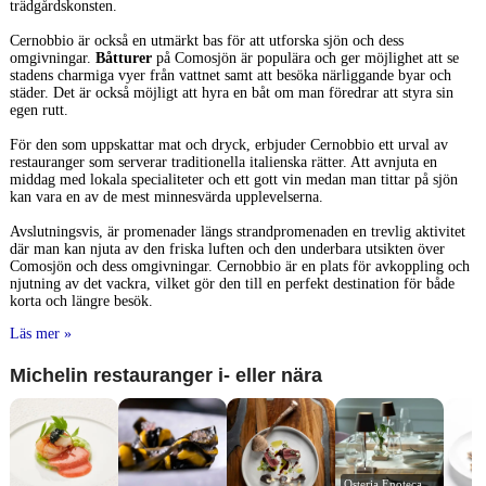
trädgårdskonsten.
Cernobbio är också en utmärkt bas för att utforska sjön och dess
omgivningar.
Båtturer
på Comosjön är populära och ger möjlighet att se
stadens charmiga vyer från vattnet samt att besöka närliggande byar och
städer. Det är också möjligt att hyra en båt om man föredrar att styra sin
egen rutt.
För den som uppskattar mat och dryck, erbjuder Cernobbio ett urval av
restauranger som serverar traditionella italienska rätter. Att avnjuta en
middag med lokala specialiteter och ett gott vin medan man tittar på sjön
kan vara en av de mest minnesvärda upplevelserna.
Avslutningsvis, är promenader längs strandpromenaden en trevlig aktivitet
där man kan njuta av den friska luften och den underbara utsikten över
Comosjön och dess omgivningar. Cernobbio är en plats för avkoppling och
njutning av det vackra, vilket gör den till en perfekt destination för både
korta och längre besök.
Läs mer »
Michelin restauranger i- eller nära
Osteria Enoteca 