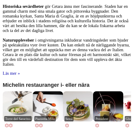
Historiska sevärdheter
gör Cetara ännu mer fascinerande. Staden har en
gammal charm med sina smala gator och pittoreska byggnader. Den
romanska kyrkan, Santa Maria di Graglia, är en av höjdpunkterna och
erbjuder en inblick i stadens religiösa och kulturella historia. Det är också
värt att besöka den lilla hamnen, där du kan se de lokala fiskarna arbeta
och ta del av det dagliga livet.
Naturupplevelser
i omgivningarna inkluderar vandringsleder som bjuder
på spektakulära vyer över kusten. Du kan enkelt nå de närliggande byarna,
vilket ger en möjlighet att upptäcka mer av denna vackra del av Italien.
Cetara är en plats där kultur och natur förenas på ett harmoniskt sätt, vilket
gör den till en värdefull destination för dem som vill uppleva det äkta
Italien.
Läs mer »
Michelin restauranger i- eller nära
Torre del Saracino
Piazzetta Milù
Sensi
President
Glicin