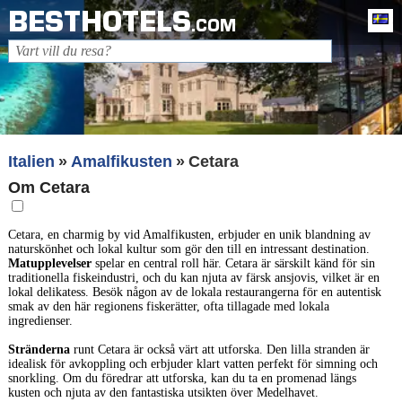
BESTHOTELS
Sv
.COM
Italien
Amalfikusten
Cetara
Om Cetara
Cetara, en charmig by vid Amalfikusten, erbjuder en unik blandning av
naturskönhet och lokal kultur som gör den till en intressant destination.
Matupplevelser
spelar en central roll här. Cetara är särskilt känd för sin
traditionella fiskeindustri, och du kan njuta av färsk ansjovis, vilket är en
lokal delikatess. Besök någon av de lokala restaurangerna för en autentisk
smak av den här regionens fiskerätter, ofta tillagade med lokala
ingredienser.
Stränderna
runt Cetara är också värt att utforska. Den lilla stranden är
idealisk för avkoppling och erbjuder klart vatten perfekt för simning och
snorkling. Om du föredrar att utforska, kan du ta en promenad längs
kusten och njuta av den fantastiska utsikten över Medelhavet.