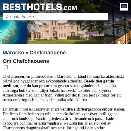
BESTHOTELS
Sv
.COM
Marocko
Chefchaouene
Om Chefchaouene
Chefchaouen, en pittoresk stad i Marocko, är känd för sina karakteristiskt
blåmålade byggnader och avkopplande atmosfär.
Besök den gamla
medinan
, där du kan promenera genom smala gränder och upptäcka
charmiga butiker som säljer lokala hantverk, textilier och kryddor.
Atmosfären i medinan är lugn, vilket gör det till en perfekt plats för att
strosa omkring och njuta av den unika arkitekturen.
En annan intressant aktivitet är att
vandra i Rifberget
som omger staden.
Det finns flera leder som erbjuder spektakulära vyer över intilliggande
dalar och landskap. Vandringslederna är varierande och passar både
nybörjare och mer erfarna vandrare. Naturen här är en stor del av
Charmeauens dragningskraft och att tillbringa tid i den vackra