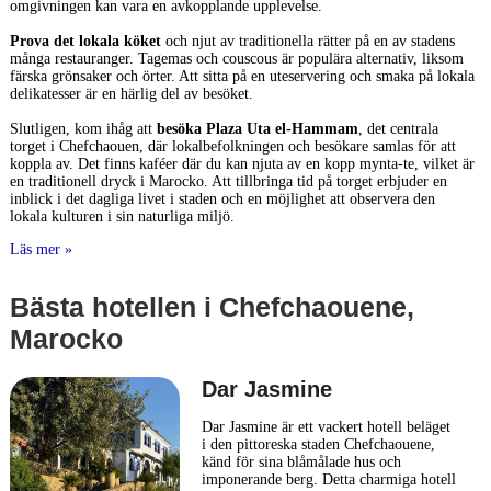
omgivningen kan vara en avkopplande upplevelse.
Prova det lokala köket
och njut av traditionella rätter på en av stadens
många restauranger. Tagemas och couscous är populära alternativ, liksom
färska grönsaker och örter. Att sitta på en uteservering och smaka på lokala
delikatesser är en härlig del av besöket.
Slutligen, kom ihåg att
besöka Plaza Uta el-Hammam
, det centrala
torget i Chefchaouen, där lokalbefolkningen och besökare samlas för att
koppla av. Det finns kaféer där du kan njuta av en kopp mynta-te, vilket är
en traditionell dryck i Marocko. Att tillbringa tid på torget erbjuder en
inblick i det dagliga livet i staden och en möjlighet att observera den
lokala kulturen i sin naturliga miljö.
Läs mer »
Bästa hotellen i Chefchaouene,
Marocko
Dar Jasmine
Dar Jasmine är ett vackert hotell beläget
i den pittoreska staden Chefchaouene,
känd för sina blåmålade hus och
imponerande berg. Detta charmiga hotell