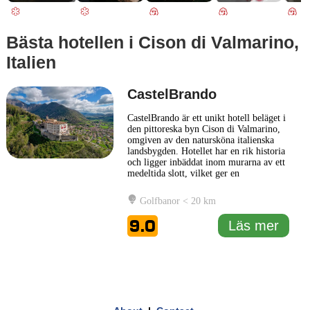
Bästa hotellen i Cison di Valmarino,
Italien
CastelBrando
CastelBrando är ett unikt hotell beläget i
den pittoreska byn Cison di Valmarino,
omgiven av den natursköna italienska
landsbygden. Hotellet har en rik historia
och ligger inbäddat inom murarna av ett
medeltida slott, vilket ger en
oförglömlig atmosfär av kultur och
tradition. CastelBrando kombinerar
Golfbanor < 20 km
elegant inredning med modern
bekvämlighet, vilket skapar en
9.0
Läs mer
avkopplande och stilfull miljö för sina
...
Läs mer
1 km
3000 ft
Leaflet
|
© Carto, under CC BY 3.0. Data by
OpenStreetMap, under ODbL
+