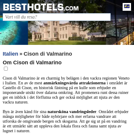
BESTHOTELS
Sv
.COM
Italien
Cison di Valmarino
Om Cison di Valmarino
Cison di Valmarino är en charmig by belägen i den vackra regionen Veneto
i Italien. En av de mest
anmärkningsvärda attraktionerna
i området är
Castello di Cison, en historisk fästning på en kulle som erbjuder en
imponerande utsikt över dalarna omkring. Att promenera runt dessa ruiner
ger en inblick i det förflutna och ger också möjlighet att njuta av den
vackra naturen.
Byn är även känd för sina
natursköna vandringsleder
. Området erbjuder
många möjligheter för både nybörjare och mer erfarna vandrare att
utforska de omgivande bergen och skogarna. Att ge sig ut på en vandring
är ett utmärkt sätt att uppleva den lokala flora och fauna samt njuta av
lugnet i naturen.