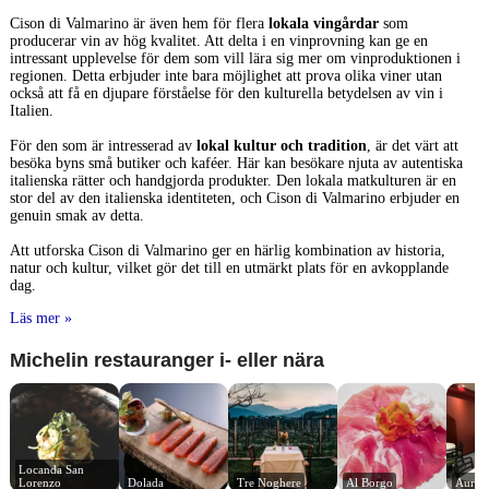
Cison di Valmarino är även hem för flera
lokala vingårdar
som
producerar vin av hög kvalitet. Att delta i en vinprovning kan ge en
intressant upplevelse för dem som vill lära sig mer om vinproduktionen i
regionen. Detta erbjuder inte bara möjlighet att prova olika viner utan
också att få en djupare förståelse för den kulturella betydelsen av vin i
Italien.
För den som är intresserad av
lokal kultur och tradition
, är det värt att
besöka byns små butiker och kaféer. Här kan besökare njuta av autentiska
italienska rätter och handgjorda produkter. Den lokala matkulturen är en
stor del av den italienska identiteten, och Cison di Valmarino erbjuder en
genuin smak av detta.
Att utforska Cison di Valmarino ger en härlig kombination av historia,
natur och kultur, vilket gör det till en utmärkt plats för en avkopplande
dag.
Läs mer »
Michelin restauranger i- eller nära
Locanda San 
Lorenzo
Dolada
Tre Noghere
Al Borgo
Auror