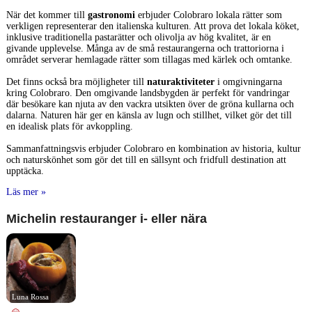
När det kommer till
gastronomi
erbjuder Colobraro lokala rätter som
verkligen representerar den italienska kulturen. Att prova det lokala köket,
inklusive traditionella pastarätter och olivolja av hög kvalitet, är en
givande upplevelse. Många av de små restaurangerna och trattoriorna i
området serverar hemlagade rätter som tillagas med kärlek och omtanke.
Det finns också bra möjligheter till
naturaktiviteter
i omgivningarna
kring Colobraro. Den omgivande landsbygden är perfekt för vandringar
där besökare kan njuta av den vackra utsikten över de gröna kullarna och
dalarna. Naturen här ger en känsla av lugn och stillhet, vilket gör det till
en idealisk plats för avkoppling.
Sammanfattningsvis erbjuder Colobraro en kombination av historia, kultur
och naturskönhet som gör det till en sällsynt och fridfull destination att
upptäcka.
Läs mer »
Michelin restauranger i- eller nära
Luna Rossa