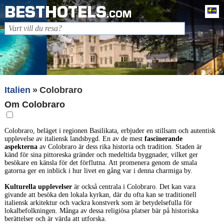
BESTHOTELS
Sv
.COM
Italien
Colobraro
Om Colobraro
Colobraro, beläget i regionen Basilikata, erbjuder en stillsam och autentisk
upplevelse av italiensk landsbygd. En av de mest
fascinerande
aspekterna
av Colobraro är dess rika historia och tradition. Staden är
känd för sina pittoreska gränder och medeltida byggnader, vilket ger
besökare en känsla för det förflutna. Att promenera genom de smala
gatorna ger en inblick i hur livet en gång var i denna charmiga by.
Kulturella upplevelser
är också centrala i Colobraro. Det kan vara
givande att besöka den lokala kyrkan, där du ofta kan se traditionell
italiensk arkitektur och vackra konstverk som är betydelsefulla för
lokalbefolkningen. Många av dessa religiösa platser bär på historiska
berättelser och är värda att utforska.