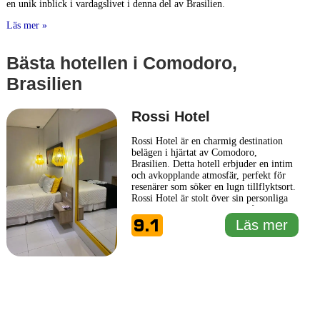
en unik inblick i vardagslivet i denna del av Brasilien.
Läs mer »
Bästa hotellen i Comodoro,
Brasilien
Rossi Hotel
Rossi Hotel är en charmig destination
belägen i hjärtat av Comodoro,
Brasilien. Detta hotell erbjuder en intim
och avkopplande atmosfär, perfekt för
resenärer som söker en lugn tillflyktsort.
Rossi Hotel är stolt över sin personliga
service och uppmärksamhet på detaljer,
9.1
vilket förhöjer upplevelsen för varje
Läs mer
gäst. Rummen på Rossi Hotel är
smakfullt inredda med moderna
bekvämligheter som syftar till
... Läs mer
1 km
1 mi
Leaflet
|
© Carto, under CC BY 3.0. Data by
OpenStreetMap, under ODbL
+