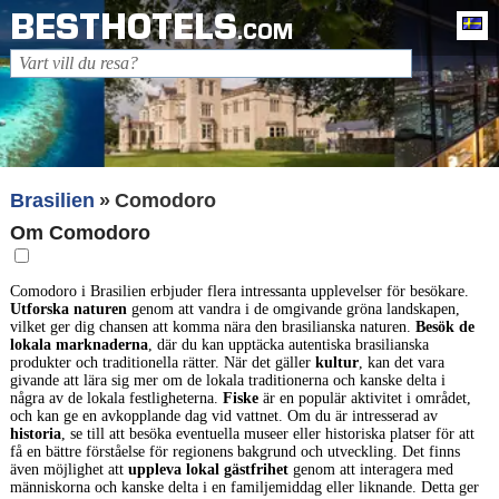
BESTHOTELS
Sv
.COM
Brasilien
Comodoro
Om Comodoro
Comodoro i Brasilien erbjuder flera intressanta upplevelser för besökare.
Utforska naturen
genom att vandra i de omgivande gröna landskapen,
vilket ger dig chansen att komma nära den brasilianska naturen.
Besök de
lokala marknaderna
, där du kan upptäcka autentiska brasilianska
produkter och traditionella rätter. När det gäller
kultur
, kan det vara
givande att lära sig mer om de lokala traditionerna och kanske delta i
några av de lokala festligheterna.
Fiske
är en populär aktivitet i området,
och kan ge en avkopplande dag vid vattnet. Om du är intresserad av
historia
, se till att besöka eventuella museer eller historiska platser för att
få en bättre förståelse för regionens bakgrund och utveckling. Det finns
även möjlighet att
uppleva lokal gästfrihet
genom att interagera med
människorna och kanske delta i en familjemiddag eller liknande. Detta ger