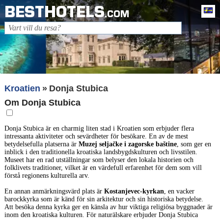
BESTHOTELS
Sv
.COM
Kroatien
Donja Stubica
Om Donja Stubica
Donja Stubica är en charmig liten stad i Kroatien som erbjuder flera
intressanta aktiviteter och sevärdheter för besökare. En av de mest
betydelsefulla platserna är
Muzej seljačke i zagorske baštine
, som ger en
inblick i den traditionella kroatiska landsbygdskulturen och livsstilen.
Museet har en rad utställningar som belyser den lokala historien och
folklivets traditioner, vilket är en värdefull erfarenhet för dem som vill
förstå regionens kulturella arv.
En annan anmärkningsvärd plats är
Kostanjevec-kyrkan
, en vacker
barockkyrka som är känd för sin arkitektur och sin historiska betydelse.
Att besöka denna kyrka ger en känsla av hur viktiga religiösa byggnader är
inom den kroatiska kulturen. För naturälskare erbjuder Donja Stubica