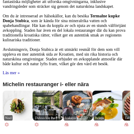
fantastiska möjligheter att utforska omgivningarna, inklusive
vandringsleder som sträcker sig genom det natursköna landskapet.
Om du är intresserad av hälsokällor, kan du besöka
Termalne kupke
Donja Stubica
, som är kända för sina mineralrika vatten och
spabehandlingar. Här kan du koppla av och njuta av en stunds välförtjänt
avkoppling. Staden har även en del lokala restauranger där du kan prova
traditionella kroatiska rätter, vilket ger en autentisk smak av regionens
kulinariska traditioner.
Avslutningsvis, Donja Stubica är ett utmärkt resmål för dem som vill
uppleva en mer autentisk sida av Kroatien, med sin rika historia och
natursköna omgivningar. Staden erbjuder en avkopplande atmosfär där
både kultur och natur lyfts fram, vilket gör den värd ett besök.
Läs mer »
Michelin restauranger i- eller nära
Noel
Dubravkin Put
Izakaya
Beštija
Tač