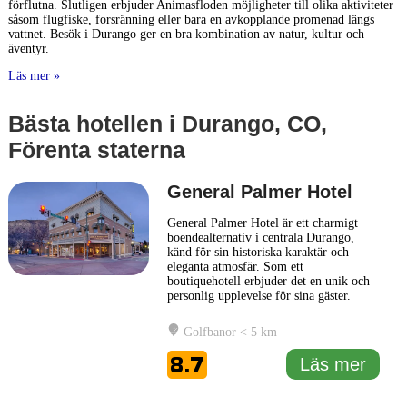
förflutna. Slutligen erbjuder Animasfloden möjligheter till olika aktiviteter
såsom flugfiske, forsränning eller bara en avkopplande promenad längs
vattnet. Besök i Durango ger en bra kombination av natur, kultur och
äventyr.
Läs mer »
Bästa hotellen i Durango, CO,
Förenta staterna
General Palmer Hotel
General Palmer Hotel är ett charmigt
boendealternativ i centrala Durango,
känd för sin historiska karaktär och
eleganta atmosfär. Som ett
boutiquehotell erbjuder det en unik och
personlig upplevelse för sina gäster.
Hotellet har lyckats bevara en känsla av
gammaldags charm samtidigt som det
Golfbanor < 5 km
erbjuder moderna bekvämligheter för att
säkerställa en bekväm vistelse. Rummen
8.7
Läs mer
på General Palmer Hotel är
individuellt
... Läs mer