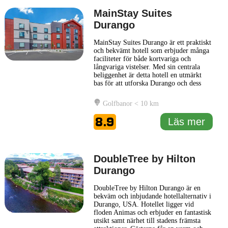
MainStay Suites
Durango
MainStay Suites Durango är ett praktiskt
och bekvämt hotell som erbjuder många
faciliteter för både kortvariga och
långvariga vistelser. Med sin centrala
beliggenhet är detta hotell en utmärkt
bas för att utforska Durango och dess
omgivningar, inklusive den natursköna
landsbygden och de många
Golfbanor < 10 km
utomhusaktiviteter som området har att
erbjuda. Varje svit på MainStay Suites
8.9
Läs mer
Durango är utrustad med moderna
... Läs
mer
DoubleTree by Hilton
Durango
DoubleTree by Hilton Durango är en
bekväm och inbjudande hotellalternativ i
Durango, USA. Hotellet ligger vid
floden Animas och erbjuder en fantastisk
utsikt samt närhet till stadens främsta