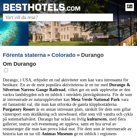
BESTHOTELS
Sv
.COM
Förenta staterna
Colorado
Durango
Om Durango
Durango, i USA, erbjuder en rad aktiviteter som kan vara intressanta för
besökare. En av de mest populära aktiviteterna är en tur med
Durango &
Silverton Narrow Gauge Railroad
, vilket ger en unik upplevelse av den
vackra landsbygden och en inblick i områdets järnvägshistoria. För de som
är intresserade av naturupplevelser kan
Mesa Verde National Park
vara
ett fantastiskt val, där man kan utforska de gamla klippbostäderna.
Purgatory Resort
är en annan intressant plats, särskilt för dem som gillar
vintersport som skidåkning och snowboard, eller som vill vandra och cykla
på sommarhalvåret. Durango har också en livlig
kulturscen
, med flera
gallerier, teatrar och evenemang att uppleva, samt ett bra urval av
restauranger där man kan prova lokal mat. För dem som är intresserade av
historia kan en tur till
Animas Museum
ge en inblick i regionens