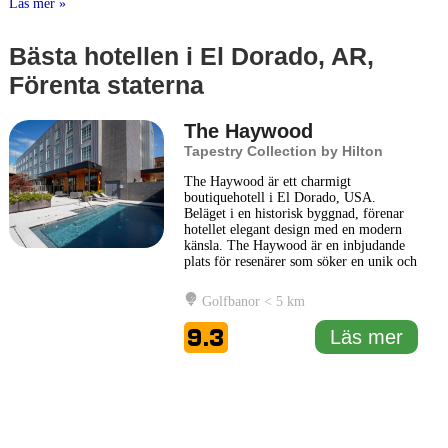
Läs mer »
Bästa hotellen i El Dorado, AR,
Förenta staterna
The Haywood
Tapestry Collection by Hilton
The Haywood är ett charmigt
boutiquehotell i El Dorado, USA.
Beläget i en historisk byggnad, förenar
hotellet elegant design med en modern
känsla. The Haywood är en inbjudande
plats för resenärer som söker en unik och
personlig upplevelse under sin vistelse.
Hotellets inredning är noggrant utvald
Golfbanor < 5 km
för att reflektera en sofistikerad stil,
samtidigt som varje rum erbjuder alla
9.3
Läs mer
nödvändiga bekvämligheter
... Läs mer
1 km
5000 ft
Leaflet
|
© Carto, under CC BY 3.0. Data by
OpenStreetMap, under ODbL
+