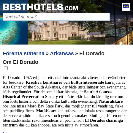
BESTHOTELS
Sv
.COM
Förenta staterna
Arkansas
El Dorado
Om El Dorado
El Dorado i USA erbjuder ett antal intressanta aktiviteter och sevärdheter
för besökare.
Kreativa konstnärer och kulturintresserade
kan njuta av
Arts Center of the South Arkansas, där både utställningar och evenemang
hålls regelbundet. För de som älskar historia, är
South Arkansas
Historical Preservation Society
ett måste. Här kan du lära dig mer om
områdets historia och delta i olika kulturella evenemang.
Naturälskare
bör inte missa Moro Bay State Park, där möjligheter till vandring, fiske
och paddling finns.
Matälskare
kan utforska de lokala restaurangerna där
det serveras södra delikatesser och genuina smaker. Slutligen, för en unik
liten stadskänsla, rekommenderas en promenad i
El Dorados charmiga
centrum
där du kan shoppa, äta och njuta av atmosfären.