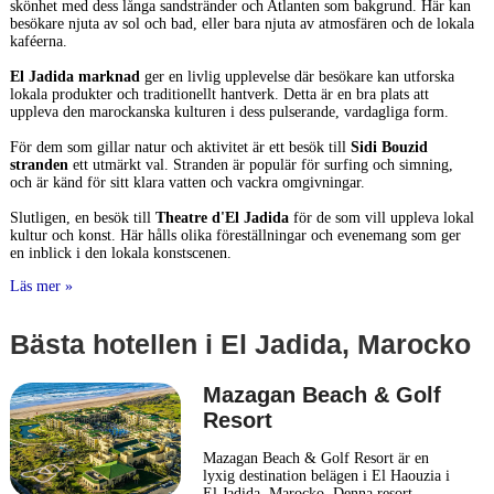
skönhet med dess långa sandstränder och Atlanten som bakgrund. Här kan
besökare njuta av sol och bad, eller bara njuta av atmosfären och de lokala
kaféerna.
El Jadida marknad
ger en livlig upplevelse där besökare kan utforska
lokala produkter och traditionellt hantverk. Detta är en bra plats att
uppleva den marockanska kulturen i dess pulserande, vardagliga form.
För dem som gillar natur och aktivitet är ett besök till
Sidi Bouzid
stranden
ett utmärkt val. Stranden är populär för surfing och simning,
och är känd för sitt klara vatten och vackra omgivningar.
Slutligen, en besök till
Theatre d'El Jadida
för de som vill uppleva lokal
kultur och konst. Här hålls olika föreställningar och evenemang som ger
en inblick i den lokala konstscenen.
Läs mer »
Bästa hotellen i El Jadida, Marocko
Mazagan Beach & Golf
Resort
Mazagan Beach & Golf Resort är en
lyxig destination belägen i El Haouzia i
El Jadida, Marocko. Denna resort