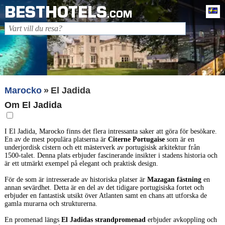
BESTHOTELS
Sv
.COM
Marocko
El Jadida
Om El Jadida
I El Jadida, Marocko finns det flera intressanta saker att göra för besökare.
En av de mest populära platserna är
Citerne Portugaise
som är en
underjordisk cistern och ett mästerverk av portugisisk arkitektur från
1500-talet. Denna plats erbjuder fascinerande insikter i stadens historia och
är ett utmärkt exempel på elegant och praktisk design.
För de som är intresserade av historiska platser är
Mazagan fästning
en
annan sevärdhet. Detta är en del av det tidigare portugisiska fortet och
erbjuder en fantastisk utsikt över Atlanten samt en chans att utforska de
gamla murarna och strukturerna.
En promenad längs
El Jadidas strandpromenad
erbjuder avkoppling och