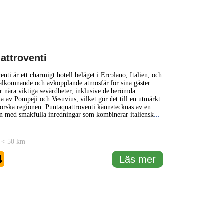
attroventi
nti är ett charmigt hotell beläget i Ercolano, Italien, och
älkomnande och avkopplande atmosfär för sina gäster.
er nära viktiga sevärdheter, inklusive de berömda
a av Pompeji och Vesuvius, vilket gör det till en utmärkt
tforska regionen. Puntaquattroventi kännetecknas av en
n med smakfulla inredningar som kombinerar italiensk
...
 < 50 km
4
Läs mer