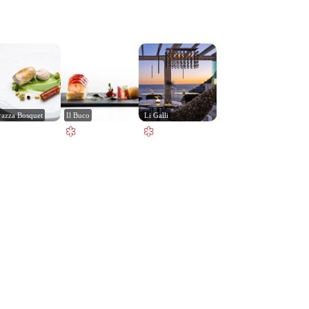
razza Bosquet
Il Buco
Li Galli
Leaflet
|
© Carto, under CC BY 3.0. Data by
OpenStreetMap, under ODbL