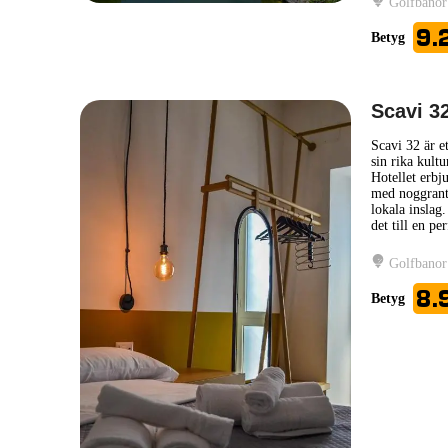
Golfbanor
9.
Betyg
Scavi 3
Scavi 32 är et
sin rika kult
Hotellet erbj
med noggrant
lokala inslag
det till en pe
Golfbanor
8.
Betyg