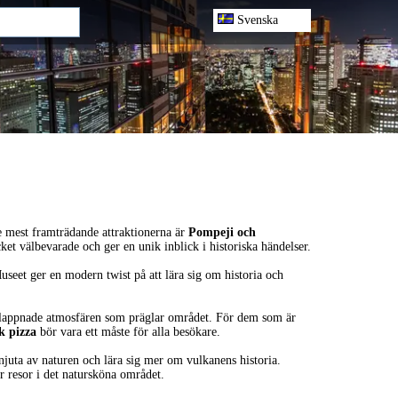
Svenska
de mest framträdande attraktionerna är
Pompeji och
ket välbevarade och ger en unik inblick i historiska händelser.
useet ger en modern twist på att lära sig om historia och
avslappnade atmosfären som präglar området. För dem som är
k pizza
bör vara ett måste för alla besökare.
 njuta av naturen och lära sig mer om vulkanens historia.
ör resor i det natursköna området.