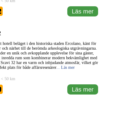
 < 50 km
2
Läs mer
2
t hotell beläget i den historiska staden Ercolano, känt för
ur och närhet till de berömda arkeologiska utgrävningarna.
uder en unik och avkopplande upplevelse för sina gäster,
 inredda rum som kombinerar modern bekvämlighet med
. Scavi 32 har en varm och inbjudande atmosfär, vilket gör
rfekt plats för både affärsresenärer
... Läs mer
 < 50 km
9
Läs mer