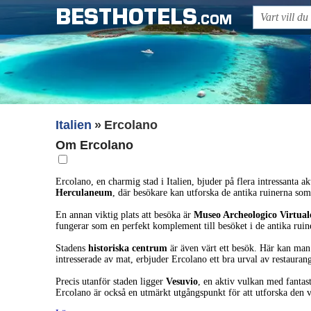
BESTHOTELS
.COM
Italien
Ercolano
Om Ercolano
Ercolano, en charmig stad i Italien, bjuder på flera intressanta 
Herculaneum
, där besökare kan utforska de antika ruinerna som
En annan viktig plats att besöka är
Museo Archeologico Virtual
fungerar som en perfekt komplement till besöket i de antika ruin
Stadens
historiska centrum
är även värt ett besök. Här kan man
intresserade av mat, erbjuder Ercolano ett bra urval av restauran
Precis utanför staden ligger
Vesuvio
, en aktiv vulkan med fantas
Ercolano är också en utmärkt utgångspunkt för att utforska den va