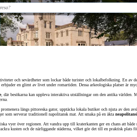
aktiviteter och sevärdheter som lockar både turister och lokalbefolkning. En av 
 erbjuder en glimt av livet under romartiden. Dessa arkeologiska platser är myc
e
, där besökarna kan uppleva interaktiva utställningar om den antika världen. M
erna.
 promenera längs pittoreska gator, upptäcka lokala butiker och njuta av den 
ger som serverar traditionell napolitansk mat. Att smaka på en äkta
neapolitans
tiska vyer över regionen. Att vandra upp till kraterkanten ger en chans att både
ckra kusten och de närliggande städerna, vilket gör det till en praktisk plats f