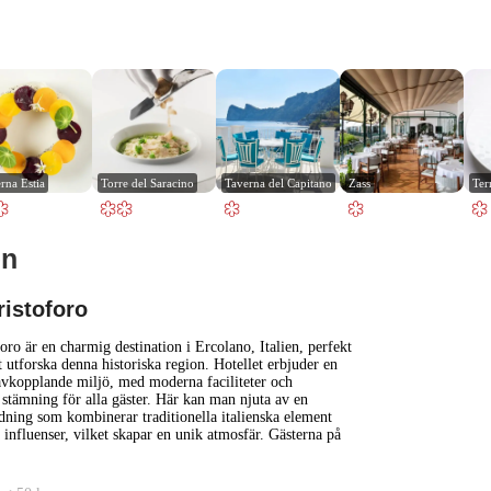
rna Estia
Torre del Saracino
Taverna del Capitano
Zass
Ter
en
1 km
3000 ft
ristoforo
+
foro är en charmig destination i Ercolano, Italien, perfekt
t utforska denna historiska region. Hotellet erbjuder en
vkopplande miljö, med moderna faciliteter och
−
tämning för alla gäster. Här kan man njuta av en
dning som kombinerar traditionella italienska element
nfluenser, vilket skapar en unik atmosfär. Gästerna på