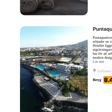
Puntaqu
Puntaquattrove
erbjuder en v
Hotellet ligg
utgrävningarn
bas för att u
modern desig
Läs mer
Golfbanor
8.
Betyg