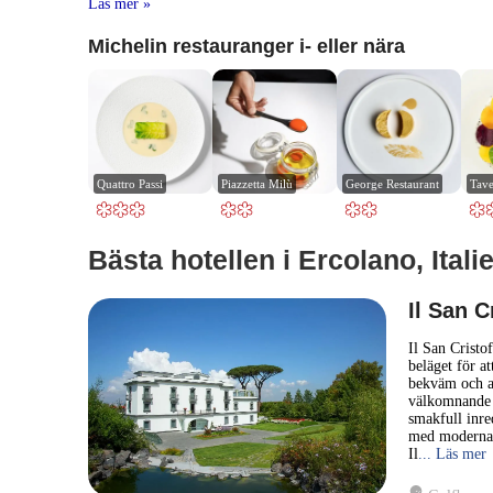
Läs mer »
Michelin restauranger i- eller nära
Quattro Passi
Piazzetta Milù
George Restaurant
Tave
Bästa hotellen i Ercolano, Itali
Il San C
Il San Cristo
beläget för at
bekväm och a
välkomnande s
smakfull inre
med moderna i
Il
... Läs mer