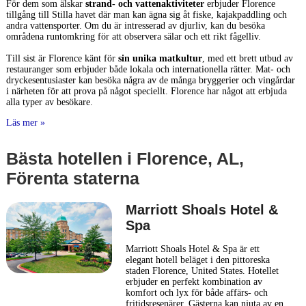
För dem som älskar
strand- och vattenaktiviteter
erbjuder Florence
tillgång till Stilla havet där man kan ägna sig åt fiske, kajakpaddling och
andra vattensporter. Om du är intresserad av djurliv, kan du besöka
områdena runtomkring för att observera sälar och ett rikt fågelliv.
Till sist är Florence känt för
sin unika matkultur
, med ett brett utbud av
restauranger som erbjuder både lokala och internationella rätter. Mat- och
dryckesentusiaster kan besöka några av de många bryggerier och vingårdar
i närheten för att prova på något speciellt. Florence har något att erbjuda
alla typer av besökare.
Läs mer »
Bästa hotellen i Florence, AL,
Förenta staterna
Marriott Shoals Hotel &
Spa
Marriott Shoals Hotel & Spa är ett
elegant hotell beläget i den pittoreska
staden Florence, United States. Hotellet
erbjuder en perfekt kombination av
komfort och lyx för både affärs- och
fritidsresenärer. Gästerna kan njuta av en