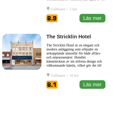
mängd bekvämligheter såsom hotellets
renommerade spa, där olika
Golfbanor < 5 km
avslappnande behandlingar erbjuds för
att främja välbefinnande.
8.9
Läs mer
Restaurangalternativen på Marriott
Shoals
... Läs mer
The Stricklin Hotel
The Stricklin Hotel är en elegant och
modern anläggning som erbjuder en
avkopplande atmosfär för både affärs-
och nöjesresenärer. Hotellet
kännetecknas av sin stilrena design och
välkomnande känsla, vilket gör det till
en utmärkt plats för dem som söker en
komfortabel vistelse. Med sina bekväma
Golfbanor < 10 km
rum och välutrustade faciliteter strävar
The Stricklin Hotel efter att uppfylla
8.1
Läs mer
gästens behov, oavsett om
... Läs mer
1 km
5000 ft
Leaflet
|
© Carto, under CC BY 3.0. Data by
OpenStreetMap, under ODbL
+