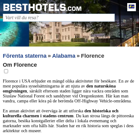
BESTHOTELS
Sv
.COM
Förenta staterna
Alabama
Florence
Om Florence
Florence i USA erbjuder en mängd olika aktiviteter för besökare. En av de
mest populära sysselsättningarna är att njuta av
den natursköna
omgivningen
, särskilt eftersom staden ligger nära vackra områden som
Siuslaw National Forest och sanddyner vid Oregonkusten. Här kan man
vandra, campa eller köra på de berömda Off-Highway Vehicle-områdena.
En annan aktivitet att överväga är att utforska
den historiska och
kulturella charmen i stadens centrum
. Du kan strosa längs de pittoreska
gatorna, besöka konstgallerier eller delta i lokala evenemang och
marknader som ofta hålls här. Staden har en rik historia som speglas i dess
arkitektur och museer.