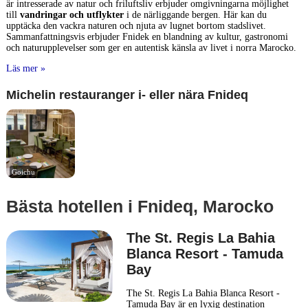
är intresserade av natur och friluftsliv erbjuder omgivningarna möjlighet
till
vandringar och utflykter
i de närliggande bergen. Här kan du
upptäcka den vackra naturen och njuta av lugnet bortom stadslivet.
Sammanfattningsvis erbjuder Fnidek en blandning av kultur, gastronomi
och naturupplevelser som ger en autentisk känsla av livet i norra Marocko.
Läs mer »
Michelin restauranger i- eller nära Fnideq
Goichu
Bästa hotellen i Fnideq, Marocko
The St. Regis La Bahia
Blanca Resort - Tamuda
Bay
The St. Regis La Bahia Blanca Resort -
Tamuda Bay är en lyxig destination