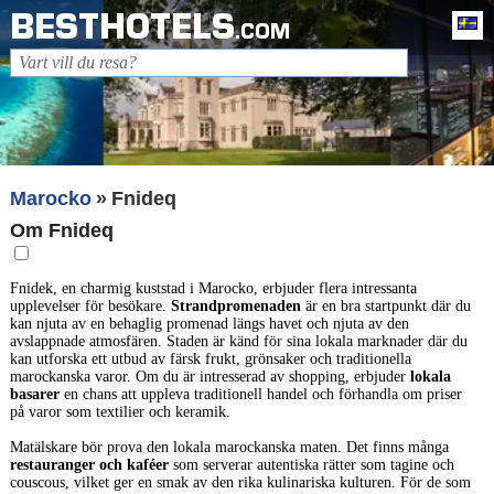
BESTHOTELS
Sv
.COM
Marocko
Fnideq
Om Fnideq
Fnidek, en charmig kuststad i Marocko, erbjuder flera intressanta
upplevelser för besökare.
Strandpromenaden
är en bra startpunkt där du
kan njuta av en behaglig promenad längs havet och njuta av den
avslappnade atmosfären. Staden är känd för sina lokala marknader där du
kan utforska ett utbud av färsk frukt, grönsaker och traditionella
marockanska varor. Om du är intresserad av shopping, erbjuder
lokala
basarer
en chans att uppleva traditionell handel och förhandla om priser
på varor som textilier och keramik.
Matälskare bör prova den lokala marockanska maten. Det finns många
restauranger och kaféer
som serverar autentiska rätter som tagine och
couscous, vilket ger en smak av den rika kulinariska kulturen. För de som