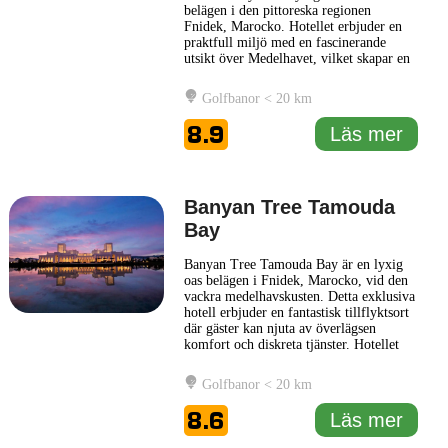
belägen i den pittoreska regionen
Fnidek, Marocko. Hotellet erbjuder en
praktfull miljö med en fascinerande
utsikt över Medelhavet, vilket skapar en
perfekt bakgrund för avkoppling och
återhämtning. Anläggningen kombinerar
Golfbanor < 20 km
modern komfort med traditionell
marockansk arkitektur och design, vilket
8.9
Läs mer
ger gästerna en unik upplevelse
... Läs
mer
Banyan Tree Tamouda
Bay
Banyan Tree Tamouda Bay är en lyxig
oas belägen i Fnidek, Marocko, vid den
vackra medelhavskusten. Detta exklusiva
hotell erbjuder en fantastisk tillflyktsort
där gäster kan njuta av överlägsen
komfort och diskreta tjänster. Hotellet
ligger i en lugn miljö där det glittrande
blå vattnet möter de mjuka
Golfbanor < 20 km
sandstränderna, vilket skapar en perfekt
bakgrund för avkoppling och rofylldhet.
8.6
Läs mer
Gäster på Banyan
... Läs mer