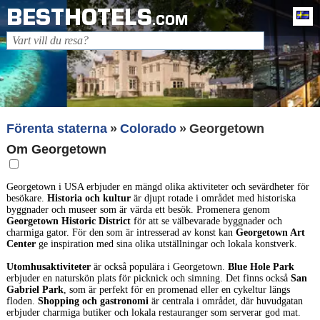
BESTHOTELS
Sv
.COM
Förenta staterna
Colorado
Georgetown
Om Georgetown
Georgetown i USA erbjuder en mängd olika aktiviteter och sevärdheter för
besökare.
Historia och kultur
är djupt rotade i området med historiska
byggnader och museer som är värda ett besök. Promenera genom
Georgetown Historic District
för att se välbevarade byggnader och
charmiga gator. För den som är intresserad av konst kan
Georgetown Art
Center
ge inspiration med sina olika utställningar och lokala konstverk.
Utomhusaktiviteter
är också populära i Georgetown.
Blue Hole Park
erbjuder en naturskön plats för picknick och simning. Det finns också
San
Gabriel Park
, som är perfekt för en promenad eller en cykeltur längs
floden.
Shopping och gastronomi
är centrala i området, där huvudgatan
erbjuder charmiga butiker och lokala restauranger som serverar god mat.