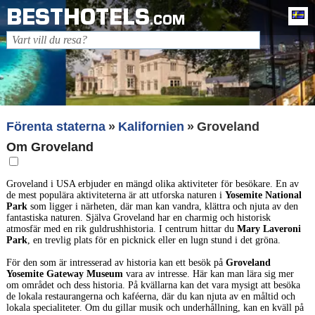
BESTHOTELS
Sv
.COM
Förenta staterna
Kalifornien
Groveland
Om Groveland
Groveland i USA erbjuder en mängd olika aktiviteter för besökare. En av
de mest populära aktiviteterna är att utforska naturen i
Yosemite National
Park
som ligger i närheten, där man kan vandra, klättra och njuta av den
fantastiska naturen. Själva Groveland har en charmig och historisk
atmosfär med en rik guldrushhistoria. I centrum hittar du
Mary Laveroni
Park
, en trevlig plats för en picknick eller en lugn stund i det gröna.
För den som är intresserad av historia kan ett besök på
Groveland
Yosemite Gateway Museum
vara av intresse. Här kan man lära sig mer
om området och dess historia. På kvällarna kan det vara mysigt att besöka
de lokala restaurangerna och kaféerna, där du kan njuta av en måltid och
lokala specialiteter. Om du gillar musik och underhållning, kan en kväll på