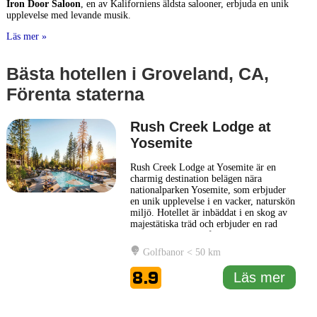
Iron Door Saloon
, en av Kaliforniens äldsta salooner, erbjuda en unik
upplevelse med levande musik.
Läs mer »
Bästa hotellen i Groveland, CA,
Förenta staterna
Rush Creek Lodge at
Yosemite
Rush Creek Lodge at Yosemite är en
charmig destination belägen nära
nationalparken Yosemite, som erbjuder
en unik upplevelse i en vacker, naturskön
miljö. Hotellet är inbäddat i en skog av
majestätiska träd och erbjuder en rad
boendealternativ, från rustika stugor till
rymliga sviter. Detta gör det till ett
Golfbanor < 50 km
utmärkt val för både familjer och par
som söker en avkopplande getaway i
8.9
Läs mer
naturen. På Rush
... Läs mer
1 km
3000 ft
Leaflet
|
© Carto, under CC BY 3.0. Data by