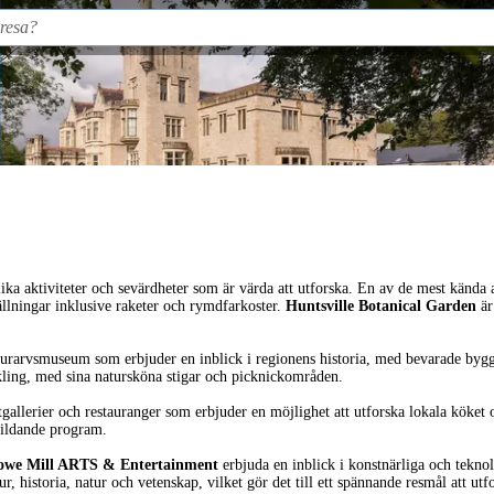
ika aktiviteter och sevärdheter som är värda att utforska. En av de mest kända 
llningar inklusive raketer och rymdfarkoster.
Huntsville Botanical Garden
är
turarvsmuseum som erbjuder en inblick i regionens historia, med bevarade bygg
ykling, med sina natursköna stigar och picknickområden.
gallerier och restauranger som erbjuder en möjlighet att utforska lokala köket 
tbildande program.
owe Mill ARTS & Entertainment
erbjuda en inblick i konstnärliga och tekno
 historia, natur och vetenskap, vilket gör det till ett spännande resmål att utf