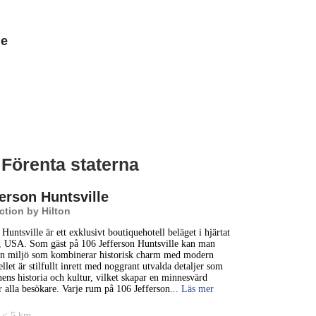
le
, Förenta staterna
1 km
5000 ft
erson Huntsville
ction by Hilton
+
Huntsville är ett exklusivt boutiquehotell beläget i hjärtat
e, USA. Som gäst på 106 Jefferson Huntsville kan man
−
 en miljö som kombinerar historisk charm med modern
llet är stilfullt inrett med noggrant utvalda detaljer som
nens historia och kultur, vilket skapar en minnesvärd
r alla besökare. Varje rum på 106 Jefferson
... Läs mer
 < 5 km