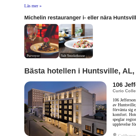
Läs mer »
Michelin restauranger i- eller nära Huntsvil
Purveyor
Salt Smokehouse
Bästa hotellen i Huntsville, AL
106 Jeff
Curio Colle
106 Jefferson 
av Huntsvill
förvänta sig
komfort. Hote
speglar regio
upplevelse fö
Golfbanor