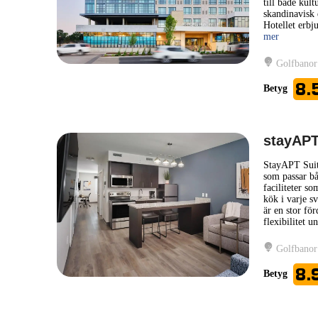
till både kul
skandinavisk 
Hotellet erbju
mer
Golfbanor
8.
Betyg
stayAPT
StayAPT Suit
som passar bå
faciliteter so
kök i varje sv
är en stor fö
flexibilitet u
Golfbanor
8.
Betyg