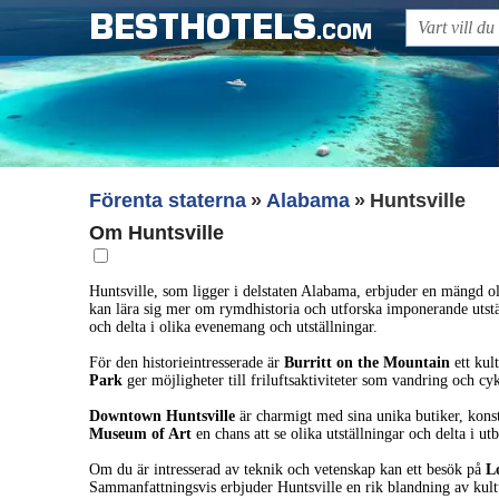
BESTHOTELS
.COM
Förenta staterna
Alabama
Huntsville
Om Huntsville
Huntsville, som ligger i delstaten Alabama, erbjuder en mängd ol
kan lära sig mer om rymdhistoria och utforska imponerande utstä
och delta i olika evenemang och utställningar.
För den historieintresserade är
Burritt on the Mountain
ett kul
Park
ger möjligheter till friluftsaktiviteter som vandring och c
Downtown Huntsville
är charmigt med sina unika butiker, konst
Museum of Art
en chans att se olika utställningar och delta i u
Om du är intresserad av teknik och vetenskap kan ett besök på
L
Sammanfattningsvis erbjuder Huntsville en rik blandning av kultur,