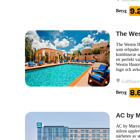
9.
Betyg
The Wes
The Westin Hu
som erbjuder 
kombinerar so
ett perfekt va
Westin Huntsv
lugn och avko
Golfbanor
8.
Betyg
AC by M
AC by Marrio
stilren upplev
närheten av s