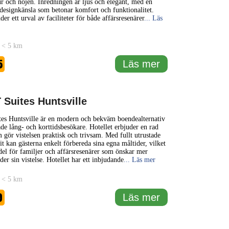
tur och nöjen. Inredningen är ljus och elegant, med en
designkänsla som betonar komfort och funktionalitet.
der ett urval av faciliteter för både affärsresenärer
... Läs
 < 5 km
5
Läs mer
 Suites Huntsville
es Huntsville är en modern och bekväm boendealternativ
de lång- och korttidsbesökare. Hotellet erbjuder en rad
m gör vistelsen praktisk och trivsam. Med fullt utrustade
it kan gästerna enkelt förbereda sina egna måltider, vilket
rdel för familjer och affärsresenärer som önskar mer
nder sin vistelse. Hotellet har ett inbjudande
... Läs mer
 < 5 km
9
Läs mer