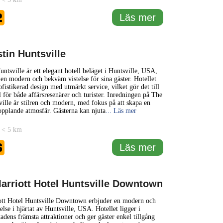
2
Läs mer
tin Huntsville
ntsville är ett elegant hotell beläget i Huntsville, USA,
en modern och bekväm vistelse för sina gäster. Hotellet
fistikerad design med utmärkt service, vilket gör det till
l för både affärsresenärer och turister. Inredningen på The
ille är stilren och modern, med fokus på att skapa en
pplande atmosfär. Gästerna kan njuta
... Läs mer
 < 5 km
6
Läs mer
arriott Hotel Huntsville Downtown
tt Hotel Huntsville Downtown erbjuder en modern och
else i hjärtat av Huntsville, USA. Hotellet ligger i
tadens främsta attraktioner och ger gäster enkel tillgång