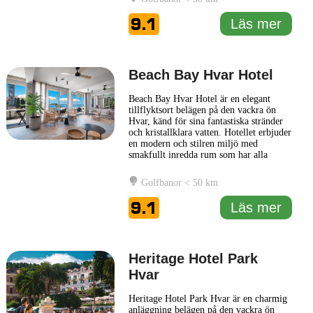
Gästerna får njuta av en spektakulär
utsikt över havet och den livliga
9.1
Läs mer
marinan, vilket skapar en härlig atmosfär
för
... Läs mer
Beach Bay Hvar Hotel
Beach Bay Hvar Hotel är en elegant
tillflyktsort belägen på den vackra ön
Hvar, känd för sina fantastiska stränder
och kristallklara vatten. Hotellet erbjuder
en modern och stilren miljö med
smakfullt inredda rum som har alla
bekvämligheter för en avkopplande
vistelse. Gästerna kan njuta av
Golfbanor < 50 km
spektakulär utsikt över havet från sina
balkonger, vilket gör varje ögonblick till
9.1
Läs mer
en njutning. Faciliteterna
... Läs mer
Heritage Hotel Park
Hvar
Heritage Hotel Park Hvar är en charmig
anläggning belägen på den vackra ön