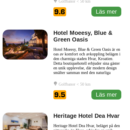
Golfbanor < 50 km
eleganta arkitektur med venetiansk och
art deco-influenser, vilket speglas i de
9.6
Läs mer
välbevarade
... Läs mer
Hotel Moeesy, Blue &
Green Oasis
Hotel Moeesy, Blue & Green Oasis är en
oas av komfort och avkoppling belägen i
den charmiga staden Hvar, Kroatien.
Detta boutiquehotell erbjuder sina gäster
en unik upplevelse, där modern design
smälter samman med den naturliga
skönheten i omgivningen. Hotellet ligger
inbäddat bland grönska och erbjuder en
Golfbanor < 50 km
fridfull atmosfär där man kan koppla av
från vardagens stress. Gästerna på Hotel
9.5
Läs mer
Moeesy kan
... Läs mer
Heritage Hotel Dea Hvar
Heritage Hotel Dea Hvar, beläget på den