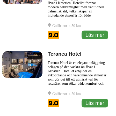
Hvar i Kroatien. Hotellet förenar
modern bekvämlighet med traditionell
dalmatisk stil, vilket skapar en
inbjudande atmosfär för både
affärsresenärer och semesterfirare. Med
sin centrala placering erbjuder Heritage
Golfbanor < 50 km
Hotel Park Hvar enkel tillgång till
stadens livliga mat- och nöjesliv, liksom
9.0
Läs mer
dess historiska sevärdheter, inklusive
...
Läs mer
Teranea Hotel
Teranea Hotel är en elegant anläggning
belägen på den vackra ön Hvar i
Kroatien. Hotellet erbjuder en
avkopplande och välkomnande atmosfär
som gör det till ett utmärkt val för
resenärer som söker både komfort och
stil. Med sin moderna design och
fantastiska utsikt över Adriatiska havet,
Golfbanor < 50 km
skapar Teranea Hotel en perfekt
bakgrund för en minnesvärd vistelse.
9.0
Läs mer
Gästerna kan njuta av en rad faciliteter
såsom
... Läs mer
1 km
3000 ft
Leaflet
|
© Carto, under CC BY 3.0. Data by