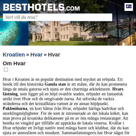
BESTHOTELS
Sv
.COM
Kroatien
Hvar
Hvar
Om Hvar
Hvar i Kroatien är en populär destination med mycket att erbjuda. Ett
besök till den historiska
Gamla stan
är ett måste, där du kan promenera
längs de smala gatorna och njuta av den charmiga arkitekturen.
Hvars
fästning
, som ligger på en höjd ovanför staden, erbjuder en fantastisk
utsikt över Hvar och de omgivande öarna. Att utforska de vackra
stränderna och det kristallklara vattnet är en annan höjdpunkt.
Pakleniöarna
, en kort båttur från Hvar, erbjuder härliga badvikar och
snorklingmöjligheter. För de som är intresserade av det lokala köket, kan
man prova på kroatiska delikatesser på en av öns många restauranger. Att
besöka en vingård ger tillfälle att upptäcka de lokala vinerna. Kvällar i
Hvar erbjuder ett livligt nattliv med många barer och klubbar, där du kan
njuta av atmosfären och musiken. Sammanfattningsvis har Hvar något för