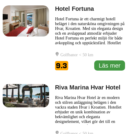
Hotel Fortuna
Hotel Fortuna är ett charmigt hotell
beläget i den natursköna omgivningen på
Hvar, Kroatien. Med sin eleganta design
och en avslappnad atmosfär erbjuder
Hotel Fortuna en perfekt miljö för både
avkoppling och upptäcktsfärd. Hotellet
ligger i nära anslutning till kustlinjen
och ger gästerna möjlighet att njuta av
Golfbanor < 50 km
den vackra utsikten över Adriatiska
havet. Rummen på Hotel Fortuna är
9.3
Läs mer
stilfullt inredda
... Läs mer
Riva Marina Hvar Hotel
Riva Marina Hvar Hotel är en modern
och stilren anläggning belägen i den
vackra staden Hvar i Kroatien. Hotellet
erbjuder en unik kombination av
bekvämlighet och eleganta
designelement, vilket gör det till en
idealisk plats för både avkoppling och
utforskning av den omgivande regionen.
Golfbanor < 50 km