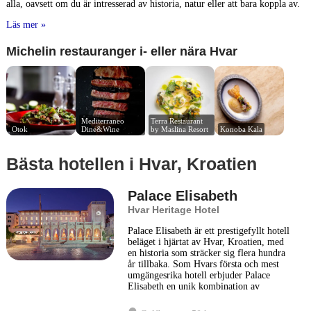
alla, oavsett om du är intresserad av historia, natur eller att bara koppla av.
Läs mer »
Michelin restauranger i- eller nära Hvar
Mediterraneo 
Terra Restaurant 
Otok
Dine&Wine
by Maslina Resort
Konoba Kala
Bästa hotellen i Hvar, Kroatien
Palace Elisabeth
Hvar Heritage Hotel
Palace Elisabeth är ett prestigefyllt hotell
beläget i hjärtat av Hvar, Kroatien, med
en historia som sträcker sig flera hundra
år tillbaka. Som Hvars första och mest
umgängesrika hotell erbjuder Palace
Elisabeth en unik kombination av
historisk charm och modern lyx. Detta
boutiquehotell är särskilt känt för sin