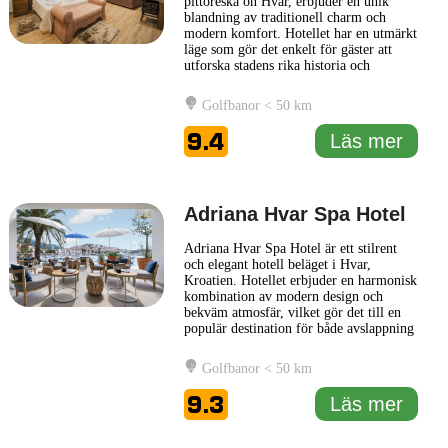
pittoreska ön Hvar, erbjuder en unik
blandning av traditionell charm och
modern komfort. Hotellet har en utmärkt
läge som gör det enkelt för gäster att
utforska stadens rika historia och
kulturella erbjudanden. Med sin vackra
arkitektur och smakfulla inredning ger
Golfbanor < 50 km
Heritage Hotel Dea Hvar en varmt
välkomnande atmosfär. Hotellets rum är
9.4
Läs mer
designade för att ge en
... Läs mer
Adriana Hvar Spa Hotel
Adriana Hvar Spa Hotel är ett stilrent
och elegant hotell beläget i Hvar,
Kroatien. Hotellet erbjuder en harmonisk
kombination av modern design och
bekväm atmosfär, vilket gör det till en
populär destination för både avslappning
och njutning. Med en vacker utsikt över
hamnen och Kอpelodag-ön, erbjuder
Golfbanor < 50 km
Adriana Hvar Spa Hotel en unik miljö
där gäster kan njuta av den vackra
9.3
Läs mer
omgivningen. Hotellets spa
... Läs mer