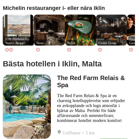
Michelin restauranger i- eller nära Iklin
ION Harbour by 
Fernan
Simon Rogan
Noni
Bahia
Under Grain
Gastro
Bästa hotellen i Iklin, Malta
The Red Farm Relais &
Spa
The Red Farm Relais & Spa är en
charmig hotellupplevelse som erbjuder
en avkopplande och lugn atmosfär i
hjärtat av Malta. Perfekt för både
affärsresande och semesterfirare,
kombinerar hotellet modern komfort
med traditionell maltesisk gästvänlighet.
Hotellet har en elegant interiör som
Golfbanor < 5 km
framhäver lokala konstverk och en varm