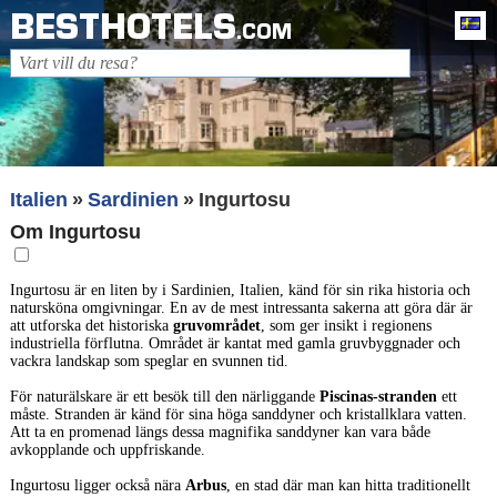
BESTHOTELS
Sv
.COM
Italien
Sardinien
Ingurtosu
Om Ingurtosu
Ingurtosu är en liten by i Sardinien, Italien, känd för sin rika historia och
natursköna omgivningar. En av de mest intressanta sakerna att göra där är
att utforska det historiska
gruvområdet
, som ger insikt i regionens
industriella förflutna. Området är kantat med gamla gruvbyggnader och
vackra landskap som speglar en svunnen tid.
För naturälskare är ett besök till den närliggande
Piscinas-stranden
ett
måste. Stranden är känd för sina höga sanddyner och kristallklara vatten.
Att ta en promenad längs dessa magnifika sanddyner kan vara både
avkopplande och uppfriskande.
Ingurtosu ligger också nära
Arbus
, en stad där man kan hitta traditionellt