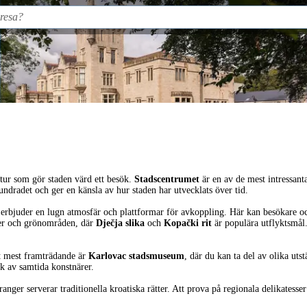
atur som gör staden värd ett besök.
Stadscentrumet
är en av de mest intressant
undradet och ger en känsla av hur staden har utvecklats över tid.
rbjuder en lugn atmosfär och plattformar för avkoppling. Här kan besökare ocks
rker och grönområden, där
Dječja slika
och
Kopački rit
är populära utflyktsmål.
et mest framträdande är
Karlovac stadsmuseum
, där du kan ta del av olika ut
rk av samtida konstnärer.
ranger serverar traditionella kroatiska rätter. Att prova på regionala delikatesser