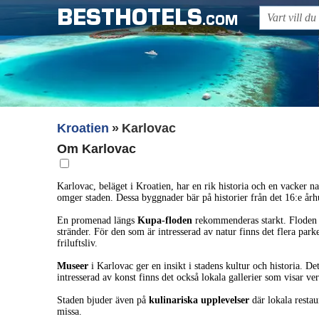
BESTHOTELS
.COM
Kroatien
Karlovac
Om Karlovac
Karlovac, beläget i Kroatien, har en rik historia och en vacker n
omger staden. Dessa byggnader bär på historier från det 16:e årh
En promenad längs
Kupa-floden
rekommenderas starkt. Floden e
stränder. För den som är intresserad av natur finns det flera pa
friluftsliv.
Museer
i Karlovac ger en insikt i stadens kultur och historia. D
intresserad av konst finns det också lokala gallerier som visar ve
Staden bjuder även på
kulinariska upplevelser
där lokala restau
missa.