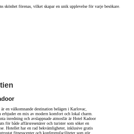
ns skönhet förenas, vilket skapar en unik upplevelse för varje besökare.
tien
1 km
3000 ft
adoor
+
är en välkomnande destination belägen i Karlovac,
m erbjuder en mix av modern komfort och lokal charm.
nta inredning och avslappnade atmosfär är Hotel Kadoor
−
ats för både affärsresenärer och turister som söker en
se. Hotellet har en rad bekvämligheter, inklusive gratis
utrustat fitnesscenter och konferensfaciliteter som gör
...