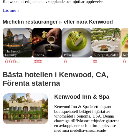
Kenwood att erbjuda en avkopplande och njutbar upplevelse.
Läs mer »
Michelin restauranger i- eller nära Kenwood
The French 
Laundry
Enclos
Press
Auberge du Soleil
Kenzo
Bästa hotellen i Kenwood, CA,
Förenta staterna
Kenwood Inn & Spa
Kenwood Inn & Spa är ett elegant
boutiquehotell beläget i hjärtat av
vinområdet i Sonoma, USA. Denna
charmiga tillflyktsort erbjuder gästerna
en avkopplande och intim upplevelse
med sina medelhavsinspirerade