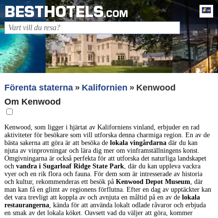
BESTHOTELS
Sv
.COM
Förenta staterna
Kalifornien
Kenwood
Om Kenwood
Kenwood, som ligger i hjärtat av Kaliforniens vinland, erbjuder en rad
aktiviteter för besökare som vill utforska denna charmiga region. En av de
bästa sakerna att göra är att besöka de
lokala vingårdarna
där du kan
njuta av vinprovningar och lära dig mer om vinframställningens konst.
Omgivningarna är också perfekta för att utforska det naturliga landskapet
och
vandra i Sugarloaf Ridge State Park
, där du kan uppleva vackra
vyer och en rik flora och fauna. För dem som är intresserade av historia
och kultur, rekommenderas ett besök på
Kenwood Depot Museum
, där
man kan få en glimt av regionens förflutna. Efter en dag av upptäckter kan
det vara trevligt att koppla av och avnjuta en måltid på en av de
lokala
restaurangerna
, kända för att använda lokalt odlade råvaror och erbjuda
en smak av det lokala köket. Oavsett vad du väljer att göra, kommer