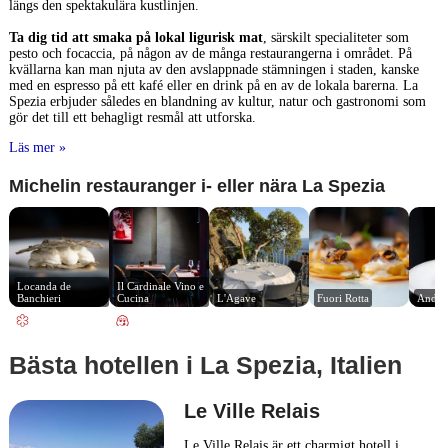
längs den spektakulära kustlinjen.
Ta dig tid att smaka på lokal ligurisk mat
, särskilt specialiteter som
pesto och focaccia, på någon av de många restaurangerna i området. På
kvällarna kan man njuta av den avslappnade stämningen i staden, kanske
med en espresso på ett kafé eller en drink på en av de lokala barerna. La
Spezia erbjuder således en blandning av kultur, natur och gastronomi som
gör det till ett behagligt resmål att utforska.
Läs mer »
Michelin restauranger i- eller nära La Spezia
Locanda de 
Il Cardinale Vino e 
Banchieri
Cucina
L'Agave
Fuori Rotta
Andre
Bästa hotellen i La Spezia, Italien
Le Ville Relais
Le Ville Relais är ett charmigt hotell i