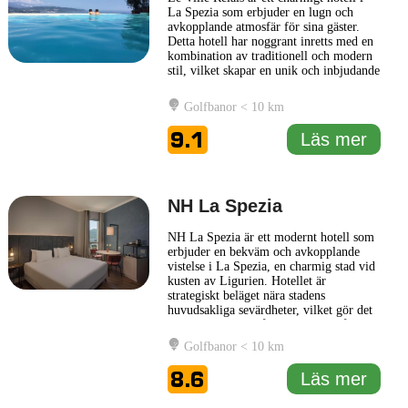
La Spezia som erbjuder en lugn och
avkopplande atmosfär för sina gäster.
Detta hotell har noggrant inretts med en
kombination av traditionell och modern
stil, vilket skapar en unik och inbjudande
miljö. Här kan besökare njuta av
välutrustade rum som är designade för
Golfbanor < 10 km
att ge maximal komfort och avkoppling.
Hotellet ligger inom bekvämt avstånd
9.1
Läs mer
från stadens många
... Läs mer
NH La Spezia
NH La Spezia är ett modernt hotell som
erbjuder en bekväm och avkopplande
vistelse i La Spezia, en charmig stad vid
kusten av Ligurien. Hotellet är
strategiskt beläget nära stadens
huvudsakliga sevärdheter, vilket gör det
till en utmärkt utgångspunkt för både
affärsresenärer och turister. Rummen på
Golfbanor < 10 km
NH La Spezia är stilfullt inredda och
utrustade med moderna bekvämligheter
8.6
Läs mer
för att säkerställa en angenäm
... Läs mer