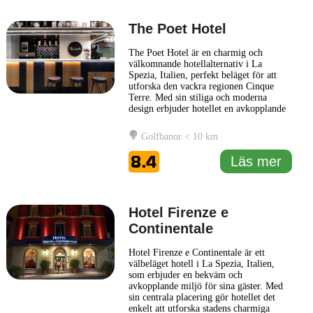
The Poet Hotel
The Poet Hotel är en charmig och
välkomnande hotellalternativ i La
Spezia, Italien, perfekt beläget för att
utforska den vackra regionen Cinque
Terre. Med sin stiliga och moderna
design erbjuder hotellet en avkopplande
atmosfär där gästerna kan känna sig som
hemma. Hotellet kännetecknas av sina
Golfbanor < 10 km
noggrant inredda rum, som kombinerar
komfort med en känsla av stil. Varje rum
8.4
Läs mer
har moderna bekvämligheter,
... Läs mer
Hotel Firenze e
Continentale
Hotel Firenze e Continentale är ett
välbeläget hotell i La Spezia, Italien,
som erbjuder en bekväm och
avkopplande miljö för sina gäster. Med
sin centrala placering gör hotellet det
enkelt att utforska stadens charmiga