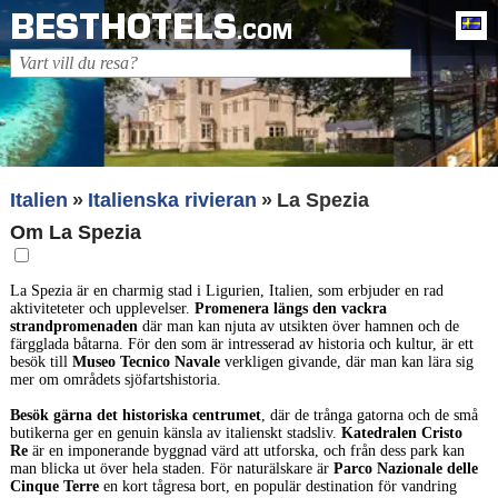
BESTHOTELS
Sv
.COM
Italien
Italienska rivieran
La Spezia
Om La Spezia
La Spezia är en charmig stad i Ligurien, Italien, som erbjuder en rad
aktiviteteter och upplevelser.
Promenera längs den vackra
strandpromenaden
där man kan njuta av utsikten över hamnen och de
färgglada båtarna. För den som är intresserad av historia och kultur, är ett
besök till
Museo Tecnico Navale
verkligen givande, där man kan lära sig
mer om områdets sjöfartshistoria.
Besök gärna det historiska centrumet
, där de trånga gatorna och de små
butikerna ger en genuin känsla av italienskt stadsliv.
Katedralen Cristo
Re
är en imponerande byggnad värd att utforska, och från dess park kan
man blicka ut över hela staden. För naturälskare är
Parco Nazionale delle
Cinque Terre
en kort tågresa bort, en populär destination för vandring