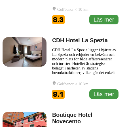
gator och den vackra kusten. Hotellet är
en utmärkt bas för att upptäcka Cinque
Golfbanor < 10 km
Terre, en av Italiens mest berömda
natursköna destinationer, endast en kort
8.3
Läs mer
resa bort. Hotel Firenze
... Läs mer
CDH Hotel La Spezia
CDH Hotel La Spezia ligger i hjärtat av
La Spezia och erbjuder en bekväm och
modern plats för både affärsresenärer
och turister. Hotellet är strategiskt
beläget i närheten av stadens
huvudattraktioner, vilket gör det enkelt
för gäster att utforska den vackra
regionen Ligurien, inklusive det
Golfbanor < 10 km
berömda Cinque Terre. Med sina
rymliga och stilrikt inredda rum erbjuder
8.1
Läs mer
CDH Hotel La Spezia en avkopplande
...
Läs mer
Boutique Hotel
Novecento