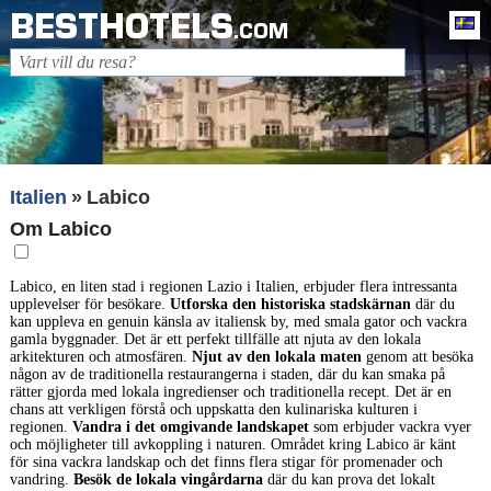
BESTHOTELS
Sv
.COM
Italien
Labico
Om Labico
Labico, en liten stad i regionen Lazio i Italien, erbjuder flera intressanta
upplevelser för besökare.
Utforska den historiska stadskärnan
där du
kan uppleva en genuin känsla av italiensk by, med smala gator och vackra
gamla byggnader. Det är ett perfekt tillfälle att njuta av den lokala
arkitekturen och atmosfären.
Njut av den lokala maten
genom att besöka
någon av de traditionella restaurangerna i staden, där du kan smaka på
rätter gjorda med lokala ingredienser och traditionella recept. Det är en
chans att verkligen förstå och uppskatta den kulinariska kulturen i
regionen.
Vandra i det omgivande landskapet
som erbjuder vackra vyer
och möjligheter till avkoppling i naturen. Området kring Labico är känt
för sina vackra landskap och det finns flera stigar för promenader och
vandring.
Besök de lokala vingårdarna
där du kan prova det lokalt