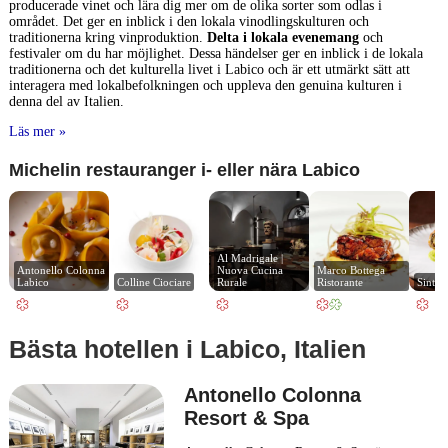
producerade vinet och lära dig mer om de olika sorter som odlas i
området. Det ger en inblick i den lokala vinodlingskulturen och
traditionerna kring vinproduktion.
Delta i lokala evenemang
och
festivaler om du har möjlighet. Dessa händelser ger en inblick i de lokala
traditionerna och det kulturella livet i Labico och är ett utmärkt sätt att
interagera med lokalbefolkningen och uppleva den genuina kulturen i
denna del av Italien.
Läs mer »
Michelin restauranger i- eller nära Labico
Al Madrigale | 
Antonello Colonna 
Nuova Cucina 
Marco Bottega 
Labico
Colline Ciociare
Rurale
Ristorante
Sintesi
Bästa hotellen i Labico, Italien
Antonello Colonna
Resort & Spa