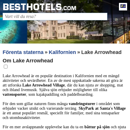
BESTHOTELS
Sv
.COM
Förenta staterna
Kalifornien
Lake Arrowhead
Om Lake Arrowhead
Lake Arrowhead är en populär destination i Kalifornien med en mängd
aktiviteter och sevärdheter. En av de mest uppskattade sakerna att göra är
att utforska
Lake Arrowhead Village
, där du kan njuta av shopping, mat
och ibland livemusik. Själva sjön erbjuder möjligheter till olika
vattensporter
, som kajakpaddling och paddelboarding.
För den som gillar naturen finns många
vandringsturer
i området som
erbjuder vacker utsikt och varierande terräng.
SkyPark at Santa's Village
är ett annat populärt resmål, speciellt för familjer, med sina temaparker
och utomhusaktiviteter.
För en mer avslappnande upplevelse kan du ta en
båttur på sjön
och njuta