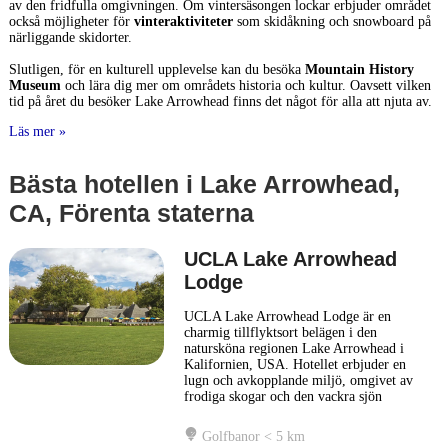
av den fridfulla omgivningen. Om vintersäsongen lockar erbjuder området
också möjligheter för
vinteraktiviteter
som skidåkning och snowboard på
närliggande skidorter.
Slutligen, för en kulturell upplevelse kan du besöka
Mountain History
Museum
och lära dig mer om områdets historia och kultur. Oavsett vilken
tid på året du besöker Lake Arrowhead finns det något för alla att njuta av.
Läs mer »
Bästa hotellen i Lake Arrowhead,
CA, Förenta staterna
UCLA Lake Arrowhead
Lodge
UCLA Lake Arrowhead Lodge är en
charmig tillflyktsort belägen i den
natursköna regionen Lake Arrowhead i
Kalifornien, USA. Hotellet erbjuder en
lugn och avkopplande miljö, omgivet av
frodiga skogar och den vackra sjön
Arrowhead, vilket gör det till ett
idealiskt resmål för dem som söker att
Golfbanor < 5 km
komma bort från stadens liv och rörelse.