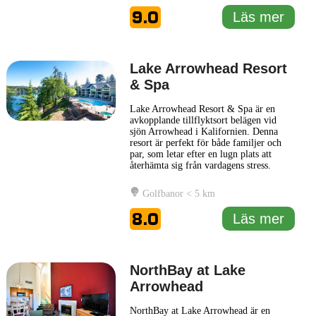
Detta hotell kombinerar moderna
9.0
Läs mer
bekvämligheter med en rustik charm,
...
Läs mer
Lake Arrowhead Resort
& Spa
Lake Arrowhead Resort & Spa är en
avkopplande tillflyktsort belägen vid
sjön Arrowhead i Kalifornien. Denna
resort är perfekt för både familjer och
par, som letar efter en lugn plats att
återhämta sig från vardagens stress.
Hotellet erbjuder en vacker utsikt över
sjön och omgivande skogar, vilket skapar
Golfbanor < 5 km
en fridfull atmosfär för sina gäster. Lake
Arrowhead Resort & Spa har en varierad
8.0
Läs mer
uppsättning faciliteter
... Läs mer
NorthBay at Lake
Arrowhead
NorthBay at Lake Arrowhead är en