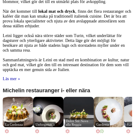
blommor, vilket gör det till en utmärkt plats för avkoppling.
När det kommer till
lokal mat och dryck
, finns det flera restauranger och
kaféer där man kan smaka på traditionell italiensk cuisine. Det är bra att
prova lokala specialiteter och njuta av den avslappnade atmosfären som
dessa ställen erbjuder.
Leinì ligger också nära större städer som Turin, vilket underlättar för
dagsturer och ytterligare aktiviteter. Detta läge gör det möjligt för
besökare att njuta av både stadens lugn och storstadens myller under en
och samma resa.
Sammanfattningsvis är Leinì en stad med en kombination av kultur, natur
och god mat, vilket gör den till en intressant destination för dem som vill
upptäcka en mer genuin sida av Italien.
Läs mer »
Michelin restauranger i- eller nära
Dolce Stil Novo 
La Credenza
Unforgettable
alla Reggia
Gardenia
Piano