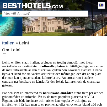
BESTHOTELS
Sv
.COM
Italien
Leinì
Om Leinì
Leinì, en liten stad i Italien, erbjuder en trevlig atmosfär med flera
sevärdheter och aktiviteter.
Kulturella platser
är lättillgängliga, och ett av
de mest intressanta är den historiska kyrkan San Giovanni Battista. Denna
kyrka är känd för sin vackra arkitektur och målningar, och det är en plats
där man kan njuta av stadens kulturella arv. Att strosa runt i stadens
centrum ger besökare en känsla för den lokala kulturen och de charmiga
gatorna.
För den som är intresserad av
natursköna områden
finns flera parker och
grönområden att utforska. En av de mest populära platserna är Villa
Rignon, där både invånare och turister kan koppla av och njuta av
friluftslivet. Här kan man ta en promenad eller en cykeltur bland träd och