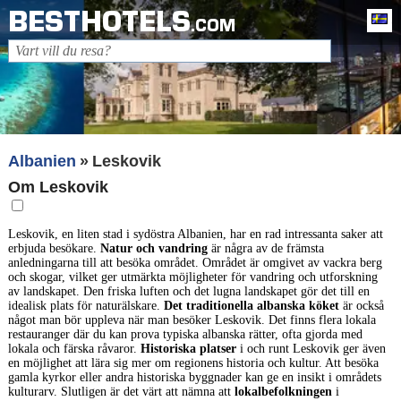
BESTHOTELS
Sv
.COM
Albanien
Leskovik
Om Leskovik
Leskovik, en liten stad i sydöstra Albanien, har en rad intressanta saker att
erbjuda besökare.
Natur och vandring
är några av de främsta
anledningarna till att besöka området. Området är omgivet av vackra berg
och skogar, vilket ger utmärkta möjligheter för vandring och utforskning
av landskapet. Den friska luften och det lugna landskapet gör det till en
idealisk plats för naturälskare.
Det traditionella albanska köket
är också
något man bör uppleva när man besöker Leskovik. Det finns flera lokala
restauranger där du kan prova typiska albanska rätter, ofta gjorda med
lokala och färska råvaror.
Historiska platser
i och runt Leskovik ger även
en möjlighet att lära sig mer om regionens historia och kultur. Att besöka
gamla kyrkor eller andra historiska byggnader kan ge en insikt i områdets
kulturarv. Slutligen är det värt att nämna att
lokalbefolkningen
i