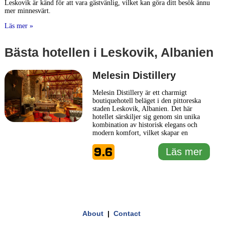
Leskovik är känd för att vara gästvänlig, vilket kan göra ditt besök ännu
mer minnesvärt.
Läs mer »
Bästa hotellen i Leskovik, Albanien
Melesin Distillery
Melesin Distillery är ett charmigt
boutiquehotell beläget i den pittoreska
staden Leskovik, Albanien. Det här
hotellet särskiljer sig genom sin unika
kombination av historisk elegans och
modern komfort, vilket skapar en
minnesvärd upplevelse för sina gäster.
9.6
Hotellet har ett distinkt tema med
Läs mer
anspråk på tradition och arv, något som
återskapas genom hela dess design.
1 km
Melesin Distillery erbjuder smakfullt
...
3000 ft
Leaflet
|
© Carto, under CC BY 3.0. Data by
Läs mer
OpenStreetMap, under ODbL
+
About
|
Contact