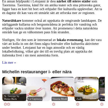
En annan höjdpunkt i Letojanni är dess
närhet till större städer
som
Taormina. Taormina, känd för sin antika teater och sina pittoreska gator,
ligger bara en kort bit bort och erbjuder fler kulturella upplevelser. Att ta
en dagstur dit kan vara ett utmärkt sätt att utforska mer av regionen.
Naturälskare
kommer också att uppskatta de omgivande landskapen. De
närliggande kullarna och bergsområdena är perfekta för vandring och
erbjuder vackra utsikter över kusten. Att promenera i detta natursköna
område kan ge en välkommen paus från stranden.
Slutligen, för den som är intresserad av
lokala evenemang
, kan det vara
värt att kolla in om det finns några festivaler eller kulturella aktiviteter
under besöket. Letojanni har en lugn atmosfär och en vänlig
lokalbefolkning, vilket gör det till en trevlig plats att upptäcka det
italienska livet i sin mest autentiska form.
Läs mer »
Michelin restauranger i- eller nära
St. George by 
Heinz Beck
La Capinera
Vineria Modì
Zash
Princi