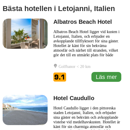
Bästa hotellen i Letojanni, Italien
Albatros Beach Hotel
Albatros Beach Hotel ligger vid kusten i
Letojanni, Italien, och erbjuder en
avkopplande tillflyktsort för sina gäster.
Hotellet är känt för sin bekväma
atmosfär och närhet till stranden, vilket
gör det till en utmärkt plats för både
avslappning och aktiviteter. Med en
varm och välkomnande personal strävar
Golfbanor < 20 km
Albatros Beach Hotel efter att ge varje
gäst en minnesvärd vistelse. Hotellet har
9.1
Läs mer
en rad bekvämligheter,
... Läs mer
Hotel Caudullo
Hotel Caudullo ligger i den pittoreska
staden Letojanni, Italien, och erbjuder
sina gäster en bekväm och avkopplande
vistelse vid medelhavskusten. Hotellet är
känt för sin charmiga atmosfär och