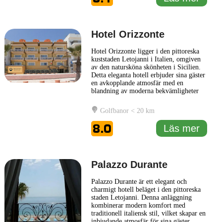
solnedgångar och
... Läs mer
Hotel Orizzonte
Hotel Orizzonte ligger i den pittoreska
kuststaden Letojanni i Italien, omgiven
av den natursköna skönheten i Sicilien.
Detta eleganta hotell erbjuder sina gäster
en avkopplande atmosfär med en
blandning av moderna bekvämligheter
och traditionell italiensk charm. Gästerna
kan njuta av bekväma rum med smakfull
Golfbanor < 20 km
inredning och vacker utsikt över det
azurblå Medelhavet. Hotel Orizzonte har
8.0
Läs mer
en rad faciliteter
... Läs mer
Palazzo Durante
Palazzo Durante är ett elegant och
charmigt hotell beläget i den pittoreska
staden Letojanni. Denna anläggning
kombinerar modern komfort med
traditionell italiensk stil, vilket skapar en
inbjudande atmosfär för sina gäster.