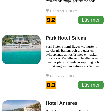
avslappnade miljö, perfekt för både
romantiska semesterfirare och familjer
som vill njuta av sin tid i den vackra
Golfbanor < 20 km
regionen. Hotel Caudullo kombinerar
modern bekvämlighet med traditionell
9.2
Läs mer
italiensk stil. Här
... Läs mer
Park Hotel Silemi
Park Hotel Silemi ligger vid kusten i
Letojanni, Italien, och erbjuder en
avkopplande atmosfär med en vacker
utsikt över Medelhavet. Hotellet är en
idealisk plats för både avkoppling och
utforskning av den natursköna Sicilien.
Gästerna kan njuta av bekväma rum med
moderna bekvämligheter, vilket gör att
Golfbanor < 20 km
vistelsen blir både trivsam och
funktionell. Hotellet erbjuder en mängd
8.3
Läs mer
faciliteter, inklusive en
... Läs mer
Hotel Antares