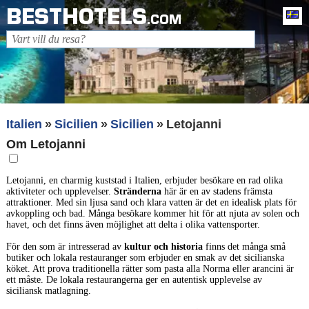
BESTHOTELS
Sv
.COM
Italien
Sicilien
Sicilien
Letojanni
Om Letojanni
Letojanni, en charmig kuststad i Italien, erbjuder besökare en rad olika
aktiviteter och upplevelser.
Stränderna
här är en av stadens främsta
attraktioner. Med sin ljusa sand och klara vatten är det en idealisk plats för
avkoppling och bad. Många besökare kommer hit för att njuta av solen och
havet, och det finns även möjlighet att delta i olika vattensporter.
För den som är intresserad av
kultur och historia
finns det många små
butiker och lokala restauranger som erbjuder en smak av det sicilianska
köket. Att prova traditionella rätter som pasta alla Norma eller arancini är
ett måste. De lokala restaurangerna ger en autentisk upplevelse av
siciliansk matlagning.