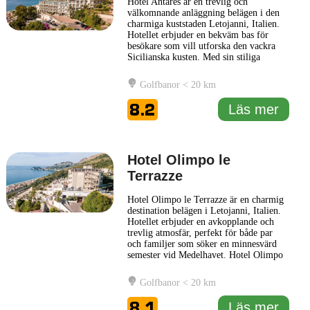
Hotel Antares är en trevlig och
välkomnande anläggning belägen i den
charmiga kuststaden Letojanni, Italien.
Hotellet erbjuder en bekväm bas för
besökare som vill utforska den vackra
Sicilianska kusten. Med sin stiliga
arkitektur och lugna atmosfär är Hotel
Antares en perfekt plats för både
Golfbanor < 20 km
familjer och par. Hotellet har en rad
bekväma rum, var och en med moderna
8.2
Läs mer
bekvämligheter och en stilren
inredning.
... Läs mer
Hotel Olimpo le
Terrazze
Hotel Olimpo le Terrazze är en charmig
destination belägen i Letojanni, Italien.
Hotellet erbjuder en avkopplande och
trevlig atmosfär, perfekt för både par
och familjer som söker en minnesvärd
semester vid Medelhavet. Hotel Olimpo
le Terrazze kännetecknas av sina vackra
terrasser, som ger gästerna en fantastisk
Golfbanor < 20 km
utsikt över havet och den omgivande
kusten. Här kan gästerna njuta av
8.1
Läs mer