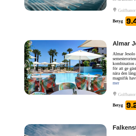
Golfbanor
9.
Betyg
Almar J
Almar Jesolo 
semesterorten 
kombination a
för att ge gäs
nära den lång
magnifik havs
mer
Golfbanor
9.
Betyg
Falkens