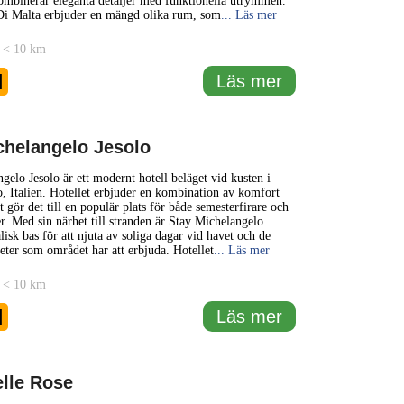
ombinerar eleganta detaljer med funktionella utrymmen.
Di Malta erbjuder en mängd olika rum, som
... Läs mer
 < 10 km
1
Läs mer
chelangelo Jesolo
gelo Jesolo är ett modernt hotell beläget vid kusten i
o, Italien. Hotellet erbjuder en kombination av komfort
et gör det till en populär plats för både semesterfirare och
er. Med sin närhet till stranden är Stay Michelangelo
lisk bas för att njuta av soliga dagar vid havet och de
eter som området har att erbjuda. Hotellet
... Läs mer
 < 10 km
1
Läs mer
elle Rose