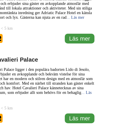
 och erbjuder sina gäster en avkopplande atmosfär med
d till lokala attraktioner och aktiviteter. Med sin stiliga
nomtänkta inredning ger Adriatic Palace Hotel en känsla
rt och lyx. Gästerna kan njuta av en rad
... Läs mer
 < 5 km
2
Läs mer
valieri Palace
ri Palace ligger i den populära badorten Lido di Jesolo,
erbjuder en avkopplande och bekväm vistelse för sina
let har en modern och stilren design med en atmosfär som
och komfort. Med en närhet till stranden kan gäster enkelt
och hav. Hotel Cavalieri Palace kännetecknas av sina
rum, som erbjuder allt som behövs för en behaglig
... Läs
 < 5 km
2
Läs mer