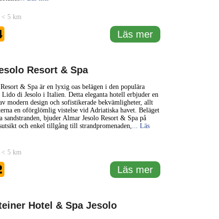
 < 5 km
4
Läs mer
esolo Resort & Spa
Resort & Spa är en lyxig oas belägen i den populära
Lido di Jesolo i Italien. Detta eleganta hotell erbjuder en
v modern design och sofistikerade bekvämligheter, allt
terna en oförglömlig vistelse vid Adriatiska havet. Beläget
a sandstranden, bjuder Almar Jesolo Resort & Spa på
utsikt och enkel tillgång till strandpromenaden,
... Läs
 < 5 km
2
Läs mer
teiner Hotel & Spa Jesolo