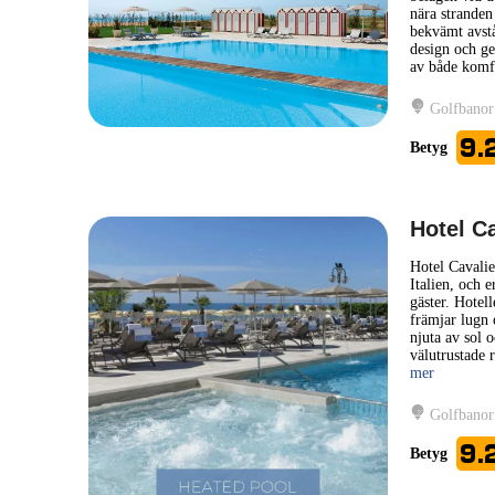
nära stranden
bekvämt avstån
design och ge
av både komfo
Golfbanor
9.
Betyg
Hotel Ca
Hotel Cavalie
Italien, och 
gäster. Hotel
främjar lugn 
njuta av sol 
välutrustade 
mer
Golfbanor
9.
Betyg