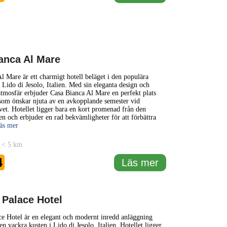
anca Al Mare
l Mare är ett charmigt hotell beläget i den populära
 Lido di Jesolo, Italien. Med sin eleganta design och
tmosfär erbjuder Casa Bianca Al Mare en perfekt plats
som önskar njuta av en avkopplande semester vid
vet. Hotellet ligger bara en kort promenad från den
en och erbjuder en rad bekvämligheter för att förbättra
Läs mer
 < 5 km
4
Läs mer
 Palace Hotel
ce Hotel är en elegant och modernt inredd anläggning
n vackra kusten i Lido di Jesolo, Italien. Hotellet ligger