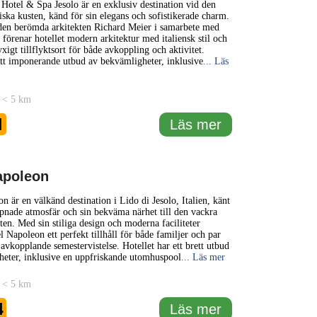
 Hotel & Spa Jesolo är en exklusiv destination vid den
iska kusten, känd för sin elegans och sofistikerade charm.
den berömda arkitekten Richard Meier i samarbete med
förenar hotellet modern arkitektur med italiensk stil och
yxigt tillflyktsort för både avkoppling och aktivitet.
ett imponerande utbud av bekvämligheter, inklusive
... Läs
 < 5 km
1
Läs mer
apoleon
n är en välkänd destination i Lido di Jesolo, Italien, känt
ppnade atmosfär och sin bekväma närhet till den vackra
sten. Med sin stiliga design och moderna faciliteter
l Napoleon ett perfekt tillhåll för både familjer och par
avkopplande semestervistelse. Hotellet har ett brett utbud
eter, inklusive en uppfriskande utomhuspool
... Läs mer
 < 5 km
4
Läs mer