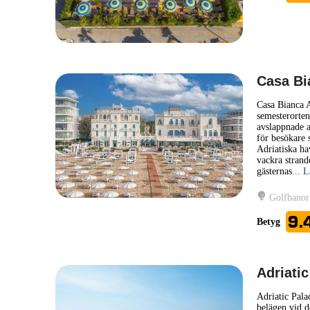
Casa Bi
Casa Bianca A
semesterorten
avslappnade a
för besökare 
Adriatiska ha
vackra strand
gästernas
... 
Golfbanor
9.
Betyg
Adriatic
Adriatic Pala
belägen vid de