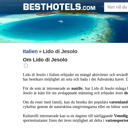
BESTHOTELS
.COM
Italien
Lido di Jesolo
Om Lido di Jesolo
Lido di Jesolo i Italien erbjuder en mängd aktiviteter och sevärdh
har besökare möjlighet att sola och bada i det Adreatiska havet. D
För de som är intresserade av
nattliv
, har Lido di Jesolo många 
Jesolo är känt för sin avslappnade stämning och erbjuder även
sh
Om du reser med familj, kan du besöka det populära
vattenland
cykeltur genom de natursköna omgivningarna eller en båttur som
Kulturellt intresserade kan ta en dagstur till närliggande
Venedig
sportentusiaster finns det även möjlighet att delta i
vattensporte