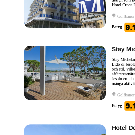
design som k
Hotel Croce 
Golfbanor
9.
Betyg
Stay Mi
Stay Michelan
Lido di Jesol
och stil, vilk
affärsresenär
Jesolo en idea
många aktivit
Golfbanor
9.
Betyg
Hotel D