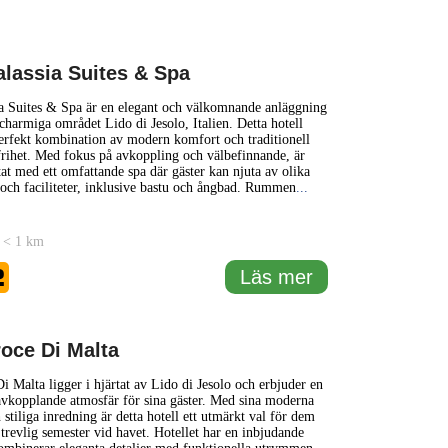
alassia Suites & Spa
a Suites & Spa är en elegant och välkomnande anläggning
 charmiga området Lido di Jesolo, Italien. Detta hotell
erfekt kombination av modern komfort och traditionell
tfrihet. Med fokus på avkoppling och välbefinnande, är
stat med ett omfattande spa där gäster kan njuta av olika
och faciliteter, inklusive bastu och ångbad. Rummen
...
 < 1 km
2
Läs mer
roce Di Malta
i Malta ligger i hjärtat av Lido di Jesolo och erbjuder en
vkopplande atmosfär för sina gäster. Med sina moderna
h stiliga inredning är detta hotell ett utmärkt val för dem
trevlig semester vid havet. Hotellet har en inbjudande