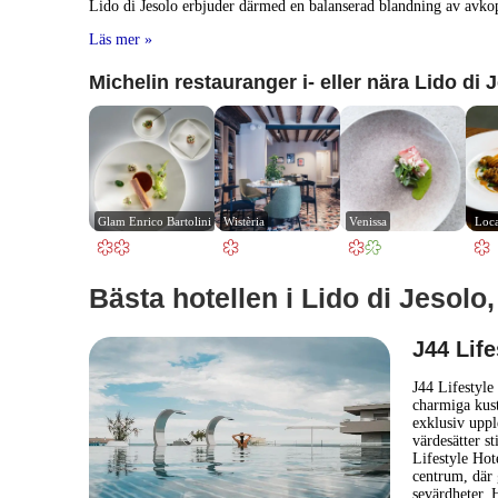
Lido di Jesolo erbjuder därmed en balanserad blandning av avkoppl
Läs mer »
Michelin restauranger i- eller nära Lido di 
Glam Enrico Bartolini
Wistèria
Venissa
Loc
Bästa hotellen i Lido di Jesolo, 
J44 Life
J44 Lifestyle
charmiga kust
exklusiv uppl
värdesätter s
Lifestyle Hote
centrum, där 
sevärdheter. H