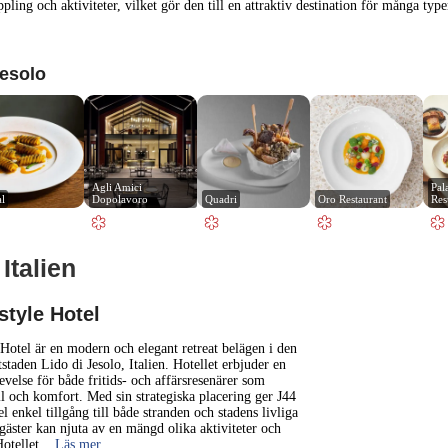
ing och aktiviteter, vilket gör den till en attraktiv destination för många type
Jesolo
Agli Amici 
Pal
al
Dopolavoro
Quadri
Oro Restaurant
Res
Italien
1 km
3000 ft
style Hotel
+
 Hotel är en modern och elegant retreat belägen i den
staden Lido di Jesolo, Italien. Hotellet erbjuder en
evelse för både fritids- och affärsresenärer som
−
til och komfort. Med sin strategiska placering ger J44
l enkel tillgång till både stranden och stadens livliga
gäster kan njuta av en mängd olika aktiviteter och
otellet
... Läs mer