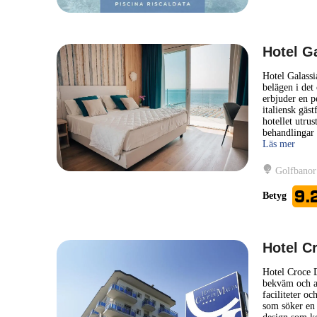
Hotel G
Hotel Galassi
belägen i det
erbjuder en p
italiensk gäs
hotellet utru
behandlingar 
Läs mer
Golfbanor
9.
Betyg
Hotel C
Hotel Croce D
bekväm och a
faciliteter oc
som söker en 