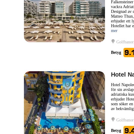
Falkensteiner
vackra Adriat
Designad av 
Matteo Thun, 
erbjuder ett l
Hotellet har 
mer
Golfbanor
9.
Betyg
Hotel N
Hotel Napoleo
för sin avsla
adriatiska ku
erbjuder Hote
som söker en 
av bekvämligh
Golfbanor
9.
Betyg