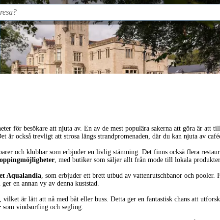
eter för besökare att njuta av. En av de mest populära sakerna att göra är att ti
et är också trevligt att strosa längs strandpromenaden, där du kan njuta av cafée
barer och klubbar som erbjuder en livlig stämning. Det finns också flera restaur
oppingmöjligheter
, med butiker som säljer allt från mode till lokala produkter
et Aqualandia
, som erbjuder ett brett utbud av vattenrutschbanor och pooler.
 ger en annan vy av denna kuststad.
, vilket är lätt att nå med båt eller buss. Detta ger en fantastisk chans att utfo
r
som vindsurfing och segling.