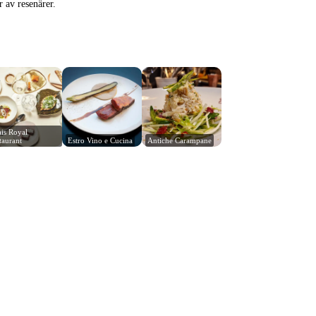
r av resenärer.
ais Royal 
taurant
Estro Vino e Cucina
Antiche Carampane
Leaflet
|
© Carto, under CC BY 3.0. Data by
OpenStreetMap, under ODbL