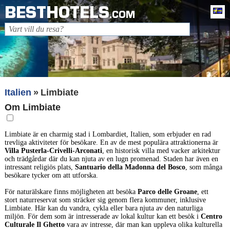
BESTHOTELS
Sv
.COM
Italien
Limbiate
Om Limbiate
Limbiate är en charmig stad i Lombardiet, Italien, som erbjuder en rad
trevliga aktiviteter för besökare. En av de mest populära attraktionerna är
Villa Pusterla-Crivelli-Arconati
, en historisk villa med vacker arkitektur
och trädgårdar där du kan njuta av en lugn promenad. Staden har även en
intressant religiös plats,
Santuario della Madonna del Bosco
, som många
besökare tycker om att utforska.
För naturälskare finns möjligheten att besöka
Parco delle Groane
, ett
stort naturreservat som sträcker sig genom flera kommuner, inklusive
Limbiate. Här kan du vandra, cykla eller bara njuta av den naturliga
miljön. För dem som är intresserade av lokal kultur kan ett besök i
Centro
Culturale Il Ghetto
vara av intresse, där man kan uppleva olika kulturella