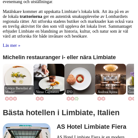
evenemang och utställningar.
Matälskare kommer att uppskatta Limbiate’s lokala kök. Att äta på en av
de lokala
trattoriorna
ger en autentisk smakupplevelse av Lombardiets
regionala rätter. Att utforska stadens butiker och marknader kan också vara
en trevlig aktivitet för den som vill uppleva det lokala livet. Sammantaget
erbjuder Limbiate en blandning av historia, kultur, och natur som är väl
värd att utforska för både invånare och besökare.
Läs mer »
Michelin restauranger i- eller nära Limbiate
Enrico Bartolini al 
Seta b
Mudec
Verso Capitaneo
D'O
Andrea Aprea
Guida
Bästa hotellen i Limbiate, Italien
AS Hotel Limbiate Fiera
AS Hotel Limbiate Fiera är en modern