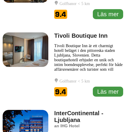
affärsresenärer och turister. Rummen på
Golfbanor < 5 km
ONE66 Hotel är smakfullt inredda med
modern design och utrustade med alla
9.4
Läs mer
nödvändiga bekvämligheter för en
avkopplande
... Läs mer
Tivoli Boutique Inn
Tivoli Boutique Inn är ett charmigt
hotell beläget i den pittoreska staden
Ljubljana, Slovenien. Detta
boutiquehotell erbjuder en unik och
intim boendeupplevelse, perfekt för både
affärsresenärer och turister som vill
utforska stadens kulturella rikedom.
Hotellet kombinerar stil och komfort
Golfbanor < 5 km
med en personlig touch, vilket skapar en
inbjudande atmosfär för sina gäster.
9.4
Läs mer
Tivoli Boutique Inn kännetecknas
... Läs
mer
InterContinental -
Ljubljana
an IHG Hotel