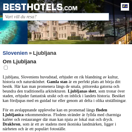
BESTHOTELS
Sv
.COM
Slovenien
Ljubljana
Om Ljubljana
Ljubljana, Sloveniens huvudstad, erbjuder en rik blandning av kultur,
historia och naturskönhet.
Gamla stan
är en perfekt plats att börja ditt
besök. Här kan man promenera längs de smala, pittoreska gatorna och
beundra den traditionella arkitekturen.
Ljubljanas slott
, som tronar över
staden, erbjuder fantastisk utsikt och en inblick i landets historia. Besöket
kan fördjupas med en guidad tur eller genom att delta i olika utställningar.
För en avslappnande upplevelse kan en promenad längs
floden
Ljubljanica
rekommenderas. Flodens stränder är fyllda med charmiga
kaféer och restauranger där man kan njuta av lokal mat och dryck.
Drakbron
, som är ett av stadens mest ikoniska landmärken, ligger i
närheten och är ett populärt fotoställe.