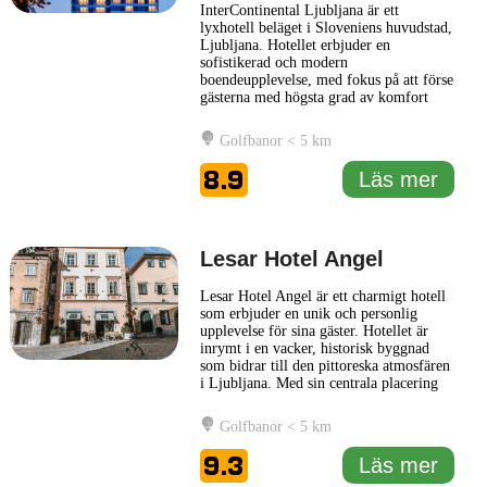
InterContinental Ljubljana är ett
lyxhotell beläget i Sloveniens huvudstad,
Ljubljana. Hotellet erbjuder en
sofistikerad och modern
boendeupplevelse, med fokus på att förse
gästerna med högsta grad av komfort
och service. Beläget i hjärtat av staden,
ger hotellets läge en utmärkt
Golfbanor < 5 km
utgångspunkt för att utforska såväl den
historiska stadskärnan som andra viktiga
8.9
Läs mer
sevärdheter i området. Inredningen i
InterContinental
... Läs mer
Lesar Hotel Angel
Lesar Hotel Angel är ett charmigt hotell
som erbjuder en unik och personlig
upplevelse för sina gäster. Hotellet är
inrymt i en vacker, historisk byggnad
som bidrar till den pittoreska atmosfären
i Ljubljana. Med sin centrala placering
gör Lesar Hotel Angel det enkelt för
besökare att utforska stadens sevärdheter,
Golfbanor < 5 km
inklusive slottet och de livliga gatorna i
det gamla stan. Hotellets interiör
9.3
Läs mer
kombinerar
... Läs mer