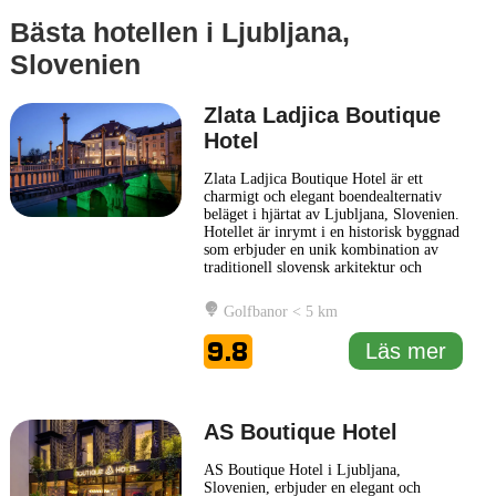
Bästa hotellen i Ljubljana,
Slovenien
Zlata Ladjica Boutique
Hotel
Zlata Ladjica Boutique Hotel är ett
charmigt och elegant boendealternativ
beläget i hjärtat av Ljubljana, Slovenien.
Hotellet är inrymt i en historisk byggnad
som erbjuder en unik kombination av
traditionell slovensk arkitektur och
modern komfort. Gästerna kan förvänta
sig en varm atmosfär och personlig
Golfbanor < 5 km
service, som är kännetecken för ett
boutiquehotell. Hotellet är omsorgsfullt
9.8
Läs mer
inrett med detaljer
... Läs mer
AS Boutique Hotel
AS Boutique Hotel i Ljubljana,
Slovenien, erbjuder en elegant och