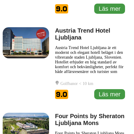
genomtänkta inredning, som skapar en
harmonisk miljö för både affärsresenärer
9.0
Läs mer
och fritidsgäster.
... Läs mer
Austria Trend Hotel
Ljubljana
Austria Trend Hotel Ljubljana är ett
modernt och elegant hotell beläget i den
vibrerande staden Ljubljana, Slovenien.
Hotellet erbjuder en hög standard av
komfort och bekvämligheter, perfekt för
både affärsresenärer och turister som
besöker staden. Hotellets design
kombinerar modern stil med
Golfbanor < 10 km
funktionalitet, vilket ger en inbjudande
och avslappnad atmosfär för sina gäster.
9.0
Läs mer
På Austria Trend Hotel Ljubljana
... Läs
mer
Four Points by Sheraton
Ljubljana Mons
Four Points by Sheraton Ljubljana Mons