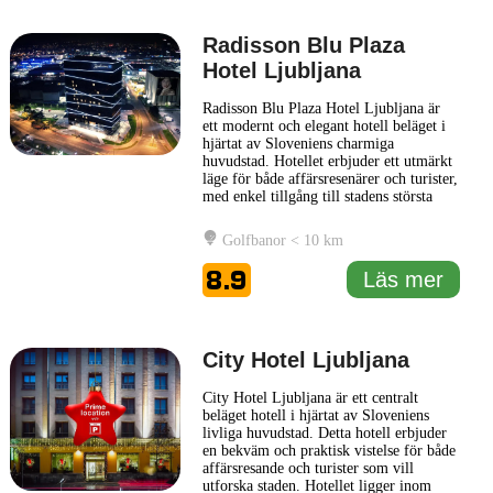
Radisson Blu Plaza
Hotel Ljubljana
Radisson Blu Plaza Hotel Ljubljana är
ett modernt och elegant hotell beläget i
hjärtat av Sloveniens charmiga
huvudstad. Hotellet erbjuder ett utmärkt
läge för både affärsresenärer och turister,
med enkel tillgång till stadens största
sevärdheter och affärsdistrikt. Med sina
stilfullt inredda rum och moderna
Golfbanor < 10 km
faciliteter skapar Radisson Blu Plaza
Hotel Ljubljana en bekväm och
8.9
Läs mer
välkomnande atmosfär för
... Läs mer
City Hotel Ljubljana
City Hotel Ljubljana är ett centralt
beläget hotell i hjärtat av Sloveniens
livliga huvudstad. Detta hotell erbjuder
en bekväm och praktisk vistelse för både
affärsresande och turister som vill
utforska staden. Hotellet ligger inom