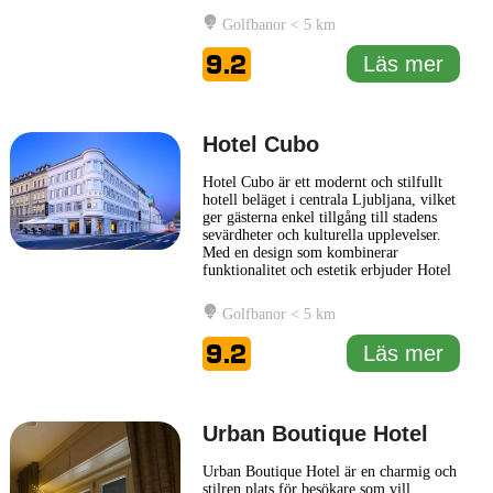
moderna faciliteter för att säkerställa en
Golfbanor < 5 km
avkopplande vistelse. Varje rum har en
stilren inredning som kombinerar
9.2
Läs mer
funktionalitet och estetik,
... Läs mer
Hotel Cubo
Hotel Cubo är ett modernt och stilfullt
hotell beläget i centrala Ljubljana, vilket
ger gästerna enkel tillgång till stadens
sevärdheter och kulturella upplevelser.
Med en design som kombinerar
funktionalitet och estetik erbjuder Hotel
Cubo en bekväm och avkopplande
atmosfär för både affärsresenärer och
Golfbanor < 5 km
turister. Hotellet erbjuder en rad olika
bekvämligheter, inklusive gratis Wi-Fi,
9.2
Läs mer
ett välutrustat
... Läs mer
Urban Boutique Hotel
Urban Boutique Hotel är en charmig och
stilren plats för besökare som vill