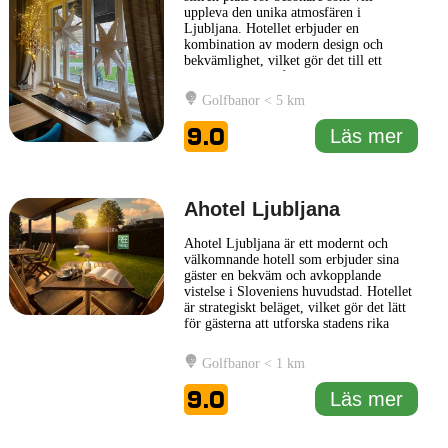
uppleva den unika atmosfären i
Ljubljana. Hotellet erbjuder en
kombination av modern design och
bekvämlighet, vilket gör det till ett
utmärkt val för både affärsresenärer och
turister. Varje rum är noga inrett med
Golfbanor < 5 km
fokus på detaljer, vilket skapar en
inbjudande och avkopplande miljö.
9.0
Läs mer
Gästerna kan njuta av ett brett utbud
av
... Läs mer
Ahotel Ljubljana
Ahotel Ljubljana är ett modernt och
välkomnande hotell som erbjuder sina
gäster en bekväm och avkopplande
vistelse i Sloveniens huvudstad. Hotellet
är strategiskt beläget, vilket gör det lätt
för gästerna att utforska stadens rika
historia och kultur. Med sina smakfullt
inredda rum och en stilren atmosfär är
Golfbanor < 1 km
Ahotel Ljubljana ett utmärkt val för
både affärsresenärer och turister.
9.0
Läs mer
Faciliteterna på Ahotel
... Läs mer