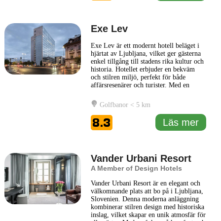
Exe Lev
Exe Lev är ett modernt hotell beläget i
hjärtat av Ljubljana, vilket ger gästerna
enkel tillgång till stadens rika kultur och
historia. Hotellet erbjuder en bekväm
och stilren miljö, perfekt för både
affärsresenärer och turister. Med en
kombination av smakfull inredning och
funktionalitet skapare Exe Lev en
Golfbanor < 5 km
avkopplande atmosfär för sina besökare.
Hotellet har en mängd bekvämligheter,
8.3
Läs mer
inklusive ett
... Läs mer
Vander Urbani Resort
A Member of Design Hotels
Vander Urbani Resort är en elegant och
välkomnande plats att bo på i Ljubljana,
Slovenien. Denna moderna anläggning
kombinerar stilren design med historiska
inslag, vilket skapar en unik atmosfär för