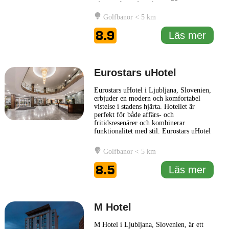
gångavstånd från många av Ljubljanas
främsta sevärdheter, inklusive den
Golfbanor < 5 km
imponerande Ljubljanas slott, den
pittoreska floden Ljubljanica och det
8.9
Läs mer
livliga Preserentorget. Rummen
... Läs
mer
Eurostars uHotel
Eurostars uHotel i Ljubljana, Slovenien,
erbjuder en modern och komfortabel
vistelse i stadens hjärta. Hotellet är
perfekt för både affärs- och
fritidsresenärer och kombinerar
funktionalitet med stil. Eurostars uHotel
är känt för sin eleganta inredning och sin
höga servicekvalitet, vilket gör det till
Golfbanor < 5 km
ett förstahandsval för många besökare i
staden. Besökare på Eurostars uHotel
8.5
Läs mer
kan njuta av en mängd
... Läs mer
M Hotel
M Hotel i Ljubljana, Slovenien, är ett