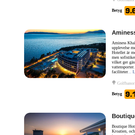
9.
Betyg
Aminess
Aminess Khala
upplevelse me
Hotellet är m
men sofistike
vilket ger gäs
vattensporter
faciliteter
... 
Golfbanor
9.
Betyg
Boutiqu
Boutique Hote
Kroatien, och