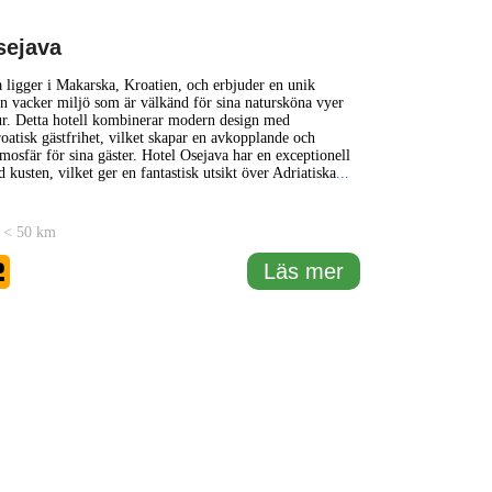
sejava
 ligger i Makarska, Kroatien, och erbjuder en unik
en vacker miljö som är välkänd för sina natursköna vyer
ur. Detta hotell kombinerar modern design med
roatisk gästfrihet, vilket skapar en avkopplande och
mosfär för sina gäster. Hotel Osejava har en exceptionell
 kusten, vilket ger en fantastisk utsikt över Adriatiska
...
 < 50 km
2
Läs mer