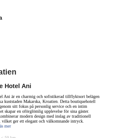
a
atien
1 km
3000 ft
e Hotel Ani
+
l Ani är en charmig och sofistikerad tillflyktsort belägen
ska kuststaden Makarska, Kroatien. Detta boutiquehotell
genom sitt fokus på personlig service och en intim
−
ket skapar en oförglömlig upplevelse för sina gäster.
ombinerar modern design med inslag av traditionell
l, vilket ger ett elegant och välkomnande intryck.
Läs mer
 < 50 km