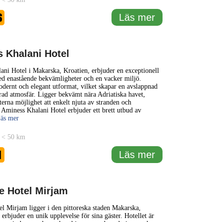
6
Läs mer
 Khalani Hotel
ni Hotel i Makarska, Kroatien, erbjuder en exceptionell
d enastående bekvämligheter och en vacker miljö.
odernt och elegant utformat, vilket skapar en avslappnad
rad atmosfär. Ligger bekvämt nära Adriatiska havet,
terna möjlighet att enkelt njuta av stranden och
. Aminess Khalani Hotel erbjuder ett brett utbud av
Läs mer
 < 50 km
1
Läs mer
e Hotel Mirjam
l Mirjam ligger i den pittoreska staden Makarska,
 erbjuder en unik upplevelse för sina gäster. Hotellet är