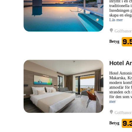
inrymt i en 
traditionella
Inredningen p
skapa en eleg
Läs mer
Golfbanor
9.
Betyg
Hotel A
Hotel Antonio
Makarska, Kro
modern komfor
atmosfär för b
stranden och 
för den som v
mer
Golfbanor
9.
Betyg