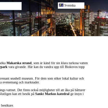
Svenska
esöka
Makarska strand
, som är känd för sin klara turkosa vatten
rpark
vara givande. Här kan du vandra upp till Biokovos topp
 intressant seashell museum. För dem som söker lokal kultur och
lika evenemang och marknader.
s vattnet. Det finns också möjligheter till att åka på båtturer
Slutligen kan ett besök på
Sankt Markus katedral
ge insyn i
 besökare.