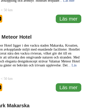
e avkoppling och äventyr. Hotellet erbjuder
... Läs mer
 < 50 km
0
Läs mer
 Meteor Hotel
r Hotel ligger i den vackra staden Makarska, Kroatien,
en avkopplande miljö med enastående faciliteter. Hotellet
cerat nära den vackra rivieran, vilket gör det till en
för att utforska den omgivande naturen och stranden. Med
och eleganta designkoncept strävar Valamar Meteor Hotel
sina gäster en bekväm och trivsam upplevelse. Det
... Läs
 < 50 km
0
Läs mer
ark Makarska