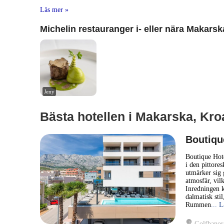
Läs mer »
Michelin restauranger i- eller nära Makarsk
Jeny
Bästa hotellen i Makarska, Kro
Boutiqu
Boutique Hote
i den pittore
utmärker sig 
atmosfär, vil
Inredningen k
dalmatisk sti
Rummen
... 
Golfbanor