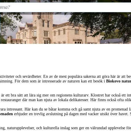
iviteter och sevärdheter. En av de mest populära sakerna att göra här är att b
h simning. För dem som är intresserade av naturen kan ett besök i
Biokovo natu
t
är ett bra sätt att lära sig mer om regionens kulturarv. Klostret har också ett
h restauranger där man kan njuta av lokala delikatesser. Här finns också ofta o
ara intressant. Här kan du se båtar komma och gå samt njuta av en promenad läng
enaden
erbjuder en trevlig avslutning på dagen med vacker utsikt över havet. 
, naturupplevelser, och kulturella inslag som ger en välrundad upplevelse för