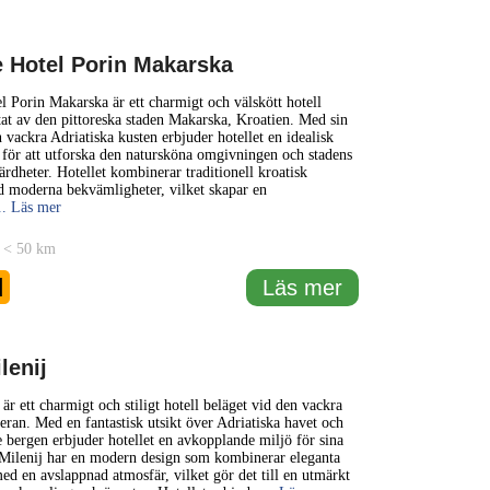
e Hotel Porin Makarska
l Porin Makarska är ett charmigt och välskött hotell
rtat av den pittoreska staden Makarska, Kroatien. Med sin
n vackra Adriatiska kusten erbjuder hotellet en idealisk
för att utforska den natursköna omgivningen och stadens
ärdheter. Hotellet kombinerar traditionell kroatisk
d moderna bekvämligheter, vilket skapar en
.. Läs mer
 < 50 km
1
Läs mer
lenij
är ett charmigt och stiligt hotell beläget vid den vackra
eran. Med en fantastisk utsikt över Adriatiska havet och
bergen erbjuder hotellet en avkopplande miljö för sina
 Milenij har en modern design som kombinerar eleganta
ed en avslappnad atmosfär, vilket gör det till en utmärkt