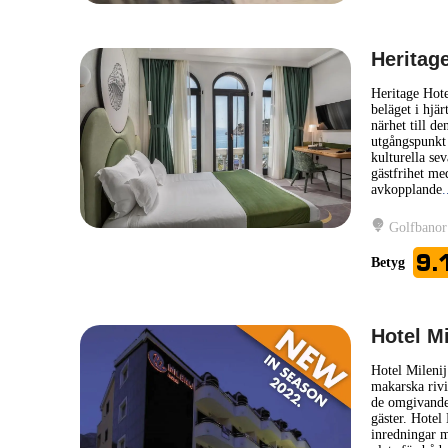
Heritag
Heritage Hote
beläget i hjä
närhet till de
utgångspunkt 
kulturella sev
gästfrihet me
avkopplande
.
Golfbanor
9.
Betyg
Hotel Mi
Hotel Milenij 
makarska rivi
de omgivande 
gäster. Hotel
inredningar m