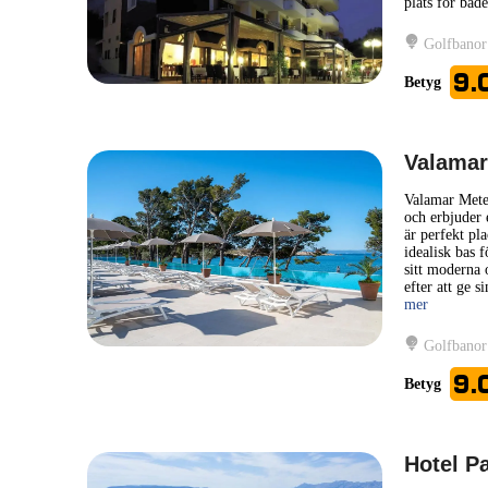
plats för båd
Golfbanor
9.
Betyg
Valamar
Valamar Meteo
och erbjuder 
är perfekt pla
idealisk bas 
sitt moderna 
efter att ge 
mer
Golfbanor
9.
Betyg
Hotel P