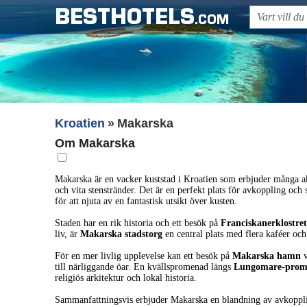
BESTHOTELS
.COM
Kroatien
Makarska
Om Makarska
Makarska är en vacker kuststad i Kroatien som erbjuder många akt
och vita stenstränder. Det är en perfekt plats för avkoppling oc
för att njuta av en fantastisk utsikt över kusten.
Staden har en rik historia och ett besök på
Franciskanerklostre
liv, är
Makarska stadstorg
en central plats med flera kaféer oc
För en mer livlig upplevelse kan ett besök på
Makarska hamn
v
till närliggande öar. En kvällspromenad längs
Lungomare-prom
religiös arkitektur och lokal historia.
Sammanfattningsvis erbjuder Makarska en blandning av avkoppling