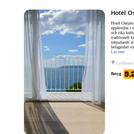
Hotel O
Hotel Osejava
upplevelse i 
och rika kult
traditionell k
inbjudande at
belägenhet vid
Läs mer
Golfbanor
9.
Betyg