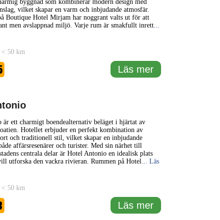
charmig byggnad som kombinerar modern design med
 inslag, vilket skapar en varm och inbjudande atmosfär.
å Boutique Hotel Mirjam har noggrant valts ut för att
ant men avslappnad miljö. Varje rum är smakfullt inrett
...
 < 50 km
5
Läs mer
ntonio
 är ett charmigt boendealternativ beläget i hjärtat av
atien. Hotellet erbjuder en perfekt kombination av
t och traditionell stil, vilket skapar en inbjudande
åde affärsresenärer och turister. Med sin närhet till
stadens centrala delar är Hotel Antonio en idealisk plats
ill utforska den vackra rivieran. Rummen på Hotel
... Läs
 < 50 km
3
Läs mer