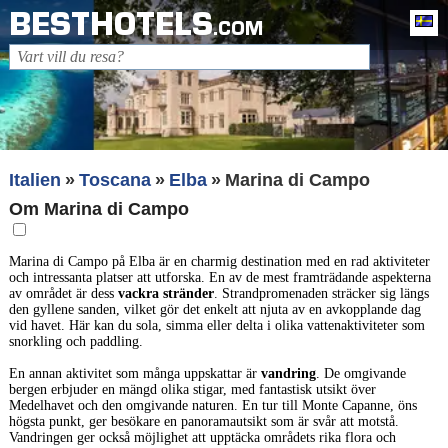
BESTHOTELS
Sv
.COM
Italien
Toscana
Elba
Marina di Campo
Om Marina di Campo
Marina di Campo på Elba är en charmig destination med en rad aktiviteter
och intressanta platser att utforska. En av de mest framträdande aspekterna
av området är dess
vackra stränder
. Strandpromenaden sträcker sig längs
den gyllene sanden, vilket gör det enkelt att njuta av en avkopplande dag
vid havet. Här kan du sola, simma eller delta i olika vattenaktiviteter som
snorkling och paddling.
En annan aktivitet som många uppskattar är
vandring
. De omgivande
bergen erbjuder en mängd olika stigar, med fantastisk utsikt över
Medelhavet och den omgivande naturen. En tur till Monte Capanne, öns
högsta punkt, ger besökare en panoramautsikt som är svår att motstå.
Vandringen ger också möjlighet att upptäcka områdets rika flora och