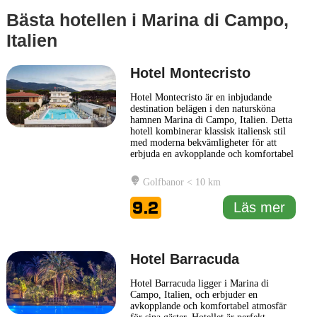
Bästa hotellen i Marina di Campo,
Italien
Hotel Montecristo
Hotel Montecristo är en inbjudande
destination belägen i den natursköna
hamnen Marina di Campo, Italien. Detta
hotell kombinerar klassisk italiensk stil
med moderna bekvämligheter för att
erbjuda en avkopplande och komfortabel
vistelse. Gästerna välkomnas av en
vänlig atmosfär och professionell
Golfbanor < 10 km
service, vilket gör att man känner sig
hemma under hela sin vistelse. Hotellet
9.2
Läs mer
ligger nära stranden, vilket
... Läs mer
Hotel Barracuda
Hotel Barracuda ligger i Marina di
Campo, Italien, och erbjuder en
avkopplande och komfortabel atmosfär