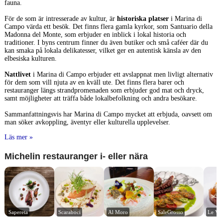
fauna.
För de som är intresserade av kultur, är
historiska platser
i Marina di
Campo värda ett besök. Det finns flera gamla kyrkor, som Santuario della
Madonna del Monte, som erbjuder en inblick i lokal historia och
traditioner. I byns centrum finner du även butiker och små caféer där du
kan smaka på lokala delikatesser, vilket ger en autentisk känsla av den
elbesiska kulturen.
Nattlivet
i Marina di Campo erbjuder ett avslappnat men livligt alternativ
för dem som vill njuta av en kväll ute. Det finns flera barer och
restauranger längs strandpromenaden som erbjuder god mat och dryck,
samt möjligheter att träffa både lokalbefolkning och andra besökare.
Sammanfattningsvis har Marina di Campo mycket att erbjuda, oavsett om
man söker avkoppling, äventyr eller kulturella upplevelser.
Läs mer »
Michelin restauranger i- eller nära
Sapereta
Scaraboci
Al Moro
SaleGrosso
Le Vis