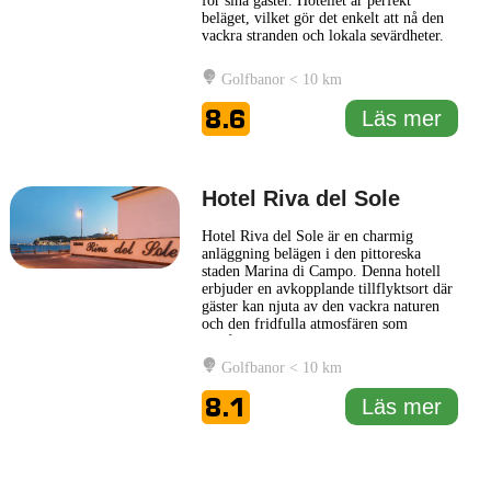
för sina gäster. Hotellet är perfekt
beläget, vilket gör det enkelt att nå den
vackra stranden och lokala sevärdheter.
Med en stilren och modern design har
Hotel Barracuda lyckats skapa en
Golfbanor < 10 km
inbjudande miljö som kombinerar
funktionalitet med eleganta
8.6
Läs mer
inredningsdetaljer. Gästerna kan njuta av
rymliga
... Läs mer
Hotel Riva del Sole
Hotel Riva del Sole är en charmig
anläggning belägen i den pittoreska
staden Marina di Campo. Denna hotell
erbjuder en avkopplande tillflyktsort där
gäster kan njuta av den vackra naturen
och den fridfulla atmosfären som
området har att erbjuda. Med sin närhet
till stranden är Hotel Riva del Sole en
Golfbanor < 10 km
perfekt plats för de som vill spendera tid
vid havet, simma i klart vatten eller ta
8.1
Läs mer
del av olika vattensporter.
... Läs mer
1 km
3000 ft
Leaflet
|
© Carto, under CC BY 3.0. Data by
OpenStreetMap, under ODbL