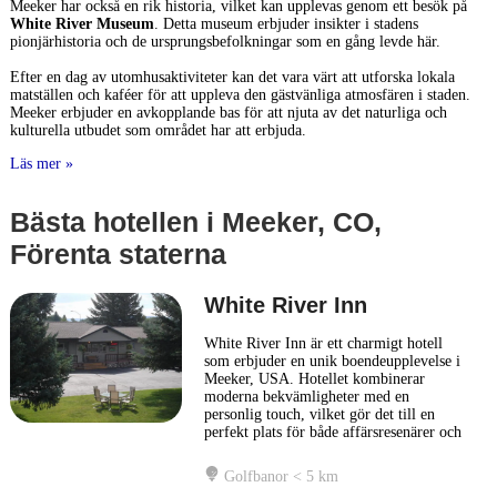
Meeker har också en rik historia, vilket kan upplevas genom ett besök på
White River Museum
. Detta museum erbjuder insikter i stadens
pionjärhistoria och de ursprungsbefolkningar som en gång levde här.
Efter en dag av utomhusaktiviteter kan det vara värt att utforska lokala
matställen och kaféer för att uppleva den gästvänliga atmosfären i staden.
Meeker erbjuder en avkopplande bas för att njuta av det naturliga och
kulturella utbudet som området har att erbjuda.
Läs mer »
Bästa hotellen i Meeker, CO,
Förenta staterna
White River Inn
White River Inn är ett charmigt hotell
som erbjuder en unik boendeupplevelse i
Meeker, USA. Hotellet kombinerar
moderna bekvämligheter med en
personlig touch, vilket gör det till en
perfekt plats för både affärsresenärer och
semesterfirare. Inredningen är smakfullt
genomtänkt, vilket skapar en
Golfbanor < 5 km
välkomnande atmosfär som gör att