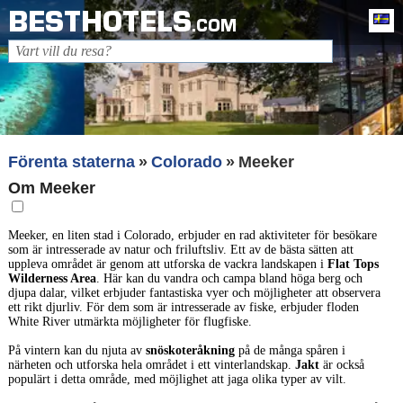
BESTHOTELS
Sv
.COM
Förenta staterna
Colorado
Meeker
Om Meeker
Meeker, en liten stad i Colorado, erbjuder en rad aktiviteter för besökare
som är intresserade av natur och friluftsliv. Ett av de bästa sätten att
uppleva området är genom att utforska de vackra landskapen i
Flat Tops
Wilderness Area
. Här kan du vandra och campa bland höga berg och
djupa dalar, vilket erbjuder fantastiska vyer och möjligheter att observera
ett rikt djurliv. För dem som är intresserade av fiske, erbjuder floden
White River utmärkta möjligheter för flugfiske.
På vintern kan du njuta av
snöskoteråkning
på de många spåren i
närheten och utforska hela området i ett vinterlandskap.
Jakt
är också
populärt i detta område, med möjlighet att jaga olika typer av vilt.