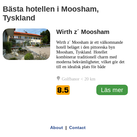
Bästa hotellen i Moosham,
Tyskland
Wirth z´ Moosham
Wirth z´ Moosham är ett välkomnande
hotell beläget i den pittoreska byn
Moosham, Tyskland. Hotellet
kombinerar traditionell charm med
moderna bekvämligheter, vilket gör det
till en idealisk plats för både
affärsresenärer och turister. Med sin
avslappnade atmosfär erbjuder Wirth z´
Golfbanor < 20 km
Moosham en perfekt miljö för en
avkopplande vistelse. Inredningen på
8.5
Läs mer
Wirth z´ Moosham är noggrant utvald
för att skapa
... Läs mer
1 km
3000 ft
Leaflet
|
© Carto, under CC BY 3.0. Data by
OpenStreetMap, under ODbL
+
About
|
Contact
−