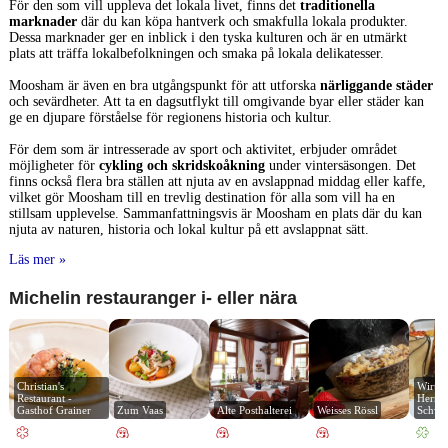
För den som vill uppleva det lokala livet, finns det
traditionella
marknader
där du kan köpa hantverk och smakfulla lokala produkter.
Dessa marknader ger en inblick i den tyska kulturen och är en utmärkt
plats att träffa lokalbefolkningen och smaka på lokala delikatesser.
Moosham är även en bra utgångspunkt för att utforska
närliggande städer
och sevärdheter. Att ta en dagsutflykt till omgivande byar eller städer kan
ge en djupare förståelse för regionens historia och kultur.
För dem som är intresserade av sport och aktivitet, erbjuder området
möjligheter för
cykling och skridskoåkning
under vintersäsongen. Det
finns också flera bra ställen att njuta av en avslappnad middag eller kaffe,
vilket gör Moosham till en trevlig destination för alla som vill ha en
stillsam upplevelse. Sammanfattningsvis är Moosham en plats där du kan
njuta av naturen, historia och lokal kultur på ett avslappnat sätt.
Läs mer »
Michelin restauranger i- eller nära
Christian's 
Wirtsh
Restaurant - 
Herrma
Gasthof Grainer
Zum Vaas
Alte Posthalterei
Weisses Rössl
Schwe