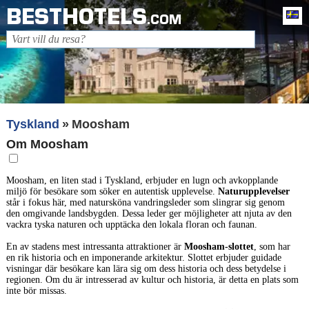
BESTHOTELS
Sv
.COM
Tyskland
Moosham
Om Moosham
Moosham, en liten stad i Tyskland, erbjuder en lugn och avkopplande
miljö för besökare som söker en autentisk upplevelse.
Naturupplevelser
står i fokus här, med natursköna vandringsleder som slingrar sig genom
den omgivande landsbygden. Dessa leder ger möjligheter att njuta av den
vackra tyska naturen och upptäcka den lokala floran och faunan.
En av stadens mest intressanta attraktioner är
Moosham-slottet
, som har
en rik historia och en imponerande arkitektur. Slottet erbjuder guidade
visningar där besökare kan lära sig om dess historia och dess betydelse i
regionen. Om du är intresserad av kultur och historia, är detta en plats som
inte bör missas.